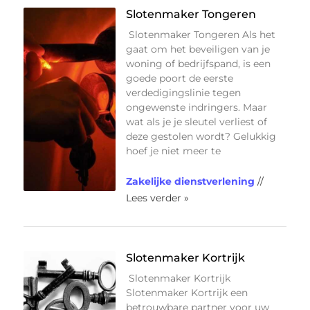
Slotenmaker Tongeren
Slotenmaker Tongeren Als het
gaat om het beveiligen van je
woning of bedrijfspand, is een
goede poort de eerste
verdedigingslinie tegen
ongewenste indringers. Maar
wat als je je sleutel verliest of
deze gestolen wordt? Gelukkig
hoef je niet meer te
Zakelijke dienstverlening
//
Lees verder »
Slotenmaker Kortrijk
Slotenmaker Kortrijk
Slotenmaker Kortrijk een
betrouwbare partner voor uw