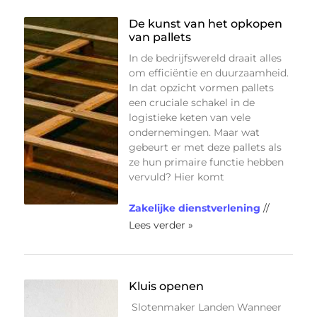
De kunst van het opkopen
van pallets
In de bedrijfswereld draait alles
om efficiëntie en duurzaamheid.
In dat opzicht vormen pallets
een cruciale schakel in de
logistieke keten van vele
ondernemingen. Maar wat
gebeurt er met deze pallets als
ze hun primaire functie hebben
vervuld? Hier komt
Zakelijke dienstverlening
//
Lees verder »
Kluis openen
Slotenmaker Landen Wanneer