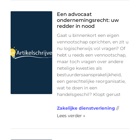
Een advocaat
ondernemingsrecht: uw
redder in nood
Gaat u binnenkort een eigen
vennootschap oprichten, en zit u
nu logischerwijs vol vragen? Of
hebt u reeds een vennootschap,
maar toch vragen over andere
netelige kwesties als
bestuurdersaansprakelijkheid,
een gerechtelijke reorganisatie,
wat te doen in een
handelsgeschil? Klopt gerust
Zakelijke dienstverlening
//
Lees verder »