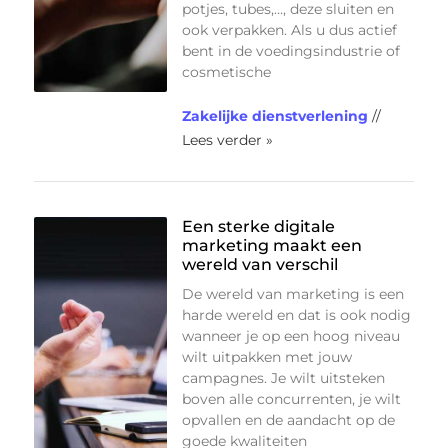
potjes, tubes,…, deze sluiten en
ook verpakken. Als u dus actief
bent in de voedingsindustrie of
cosmetische
Zakelijke dienstverlening
//
Lees verder »
Een sterke digitale
marketing maakt een
wereld van verschil
De wereld van marketing is een
harde wereld en dat is ook nodig
wanneer je op een hoog niveau
wilt uitpakken met jouw
campagnes. Je wilt uitsteken
boven alle concurrenten, je wilt
opvallen en de aandacht op de
goede kwaliteiten