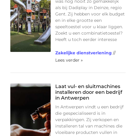
was nog nooit zo gemakkelijk
als bij Dadiplay in Deinze, regio
Gent. Zij hebben voor elk budget
en in elke grootte een
speeltoestel voor u klaar liggen.
Zoekt u een combinatietoestel?
Heeft u toch eerder interesse
Zakelijke dienstverlening
//
Lees verder »
Laat vul- en sluitmachines
installeren door een bedrijf
in Antwerpen
In Antwerpen vindt u een bedrijf
die gespecialiseerd is in
verpakkingen. Zij verkopen en
installeren tal van machines die
vloeibare producten vullen in