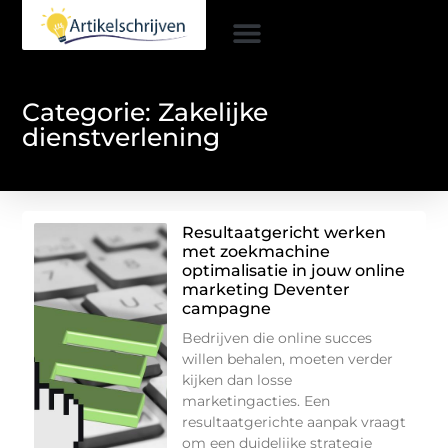
Categorie: Zakelijke
dienstverlening
Resultaatgericht werken
met zoekmachine
optimalisatie in jouw online
marketing Deventer
campagne
Bedrijven die online succes
willen behalen, moeten verder
kijken dan losse
marketingacties. Een
resultaatgerichte aanpak vraagt
om een duidelijke strategie