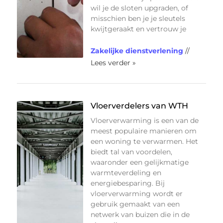
wil je de sloten upgraden, of
misschien ben je je sleutels
kwijtgeraakt en vertrouw je
Zakelijke dienstverlening
//
Lees verder »
Vloerverdelers van WTH
Vloerverwarming is een van de
meest populaire manieren om
een woning te verwarmen. Het
biedt tal van voordelen,
waaronder een gelijkmatige
warmteverdeling en
energiebesparing. Bij
vloerverwarming wordt er
gebruik gemaakt van een
netwerk van buizen die in de