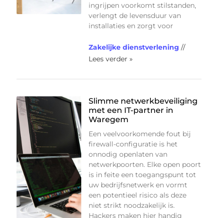
ingrijpen voorkomt stilstanden,
verlengt de levensduur van
installaties en zorgt voor
Zakelijke dienstverlening
//
Lees verder »
Slimme netwerkbeveiliging
met een IT-partner in
Waregem
Een veelvoorkomende fout bij
firewall-configuratie is het
onnodig openlaten van
netwerkpoorten. Elke open poort
is in feite een toegangspunt tot
uw bedrijfsnetwerk en vormt
een potentieel risico als deze
niet strikt noodzakelijk is.
Hackers maken hier handig