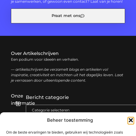
je samenwerken, of gewoon even contact? Laat van je horen!
Praat met ons
Over Artikelschrijven
Een podium voor ideeën en verhalen.
— artikelschrijven.be verzamelt blogs en artikelen vol
inspiratie, creativiteit en inzichten uit het dagelijks leven. Laat
je verrassen door uiteenlopende content.
Onze
Bericht categorie
informatie
Backlink kopen: hoe en waarom het jouw website kan laten groeien
Geld verdienen met je website: een complete gids voor succes
Beheer toestemming
Om de beste ervaringen te bieden, gebruiken wij technologieën zoals