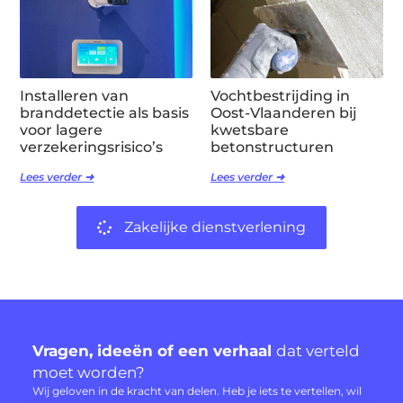
Installeren van
Vochtbestrijding in
branddetectie als basis
Oost-Vlaanderen bij
voor lagere
kwetsbare
verzekeringsrisico’s
betonstructuren
Lees verder ➜
Lees verder ➜
Zakelijke dienstverlening
Vragen, ideeën of een verhaal
dat verteld
moet worden?
Wij geloven in de kracht van delen. Heb je iets te vertellen, wil