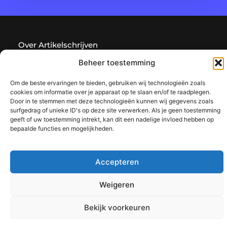
Over Artikelschrijven
Een podium voor ideeën en verhalen.
Beheer toestemming
— artikelschrijven.be verzamelt blogs en artikelen vol
inspiratie, creativiteit en inzichten uit het dagelijks leven. Laat
Om de beste ervaringen te bieden, gebruiken wij technologieën zoals
je verrassen door uiteenlopende content.
cookies om informatie over je apparaat op te slaan en/of te raadplegen.
Door in te stemmen met deze technologieën kunnen wij gegevens zoals
surfgedrag of unieke ID's op deze site verwerken. Als je geen toestemming
Onze
Bericht categorie
geeft of uw toestemming intrekt, kan dit een nadelige invloed hebben op
informatie
bepaalde functies en mogelijkheden.
Backlink kopen: hoe en waarom het jouw website kan laten groeien
Geld verdienen met je website: een complete gids voor succes
Accepteren
Weigeren
@2025 www.artikelschrijven.be. All Right Reserved.​
Bekijk voorkeuren