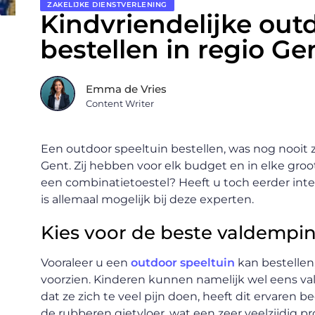
ZAKELIJKE DIENSTVERLENING
Kindvriendelijke out
bestellen in regio Ge
Emma de Vries
Content Writer
Een outdoor speeltuin bestellen, was nog nooit zo
Gent. Zij hebben voor elk budget en in elke groot
een combinatietoestel? Heeft u toch eerder inte
is allemaal mogelijk bij deze experten.
Kies voor de beste valdempi
Vooraleer u een
outdoor speeltuin
kan bestellen
voorzien. Kinderen kunnen namelijk wel eens val
dat ze zich te veel pijn doen, heeft dit ervaren be
de rubberen gietvloer, wat een zeer veelzijdig pr