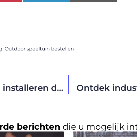
g
,
Outdoor speeltuin bestellen
Laat vul- en sluitmachines installeren door een bedrijf in Antwerpen
Ontdek industr
rde berichten
die u mogelijk in