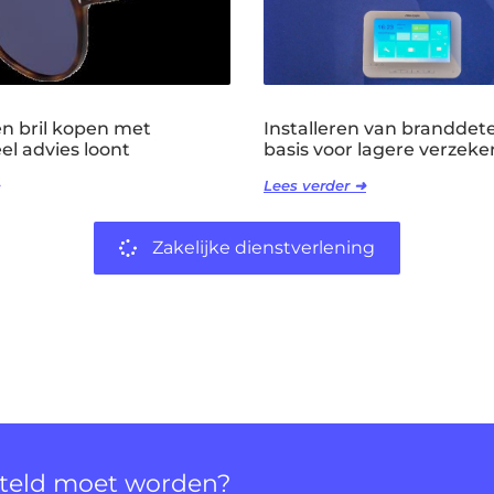
 bril kopen met
Installeren van branddete
el advies loont
basis voor lagere verzeker
Lees verder ➜
Zakelijke dienstverlening
rteld moet worden?