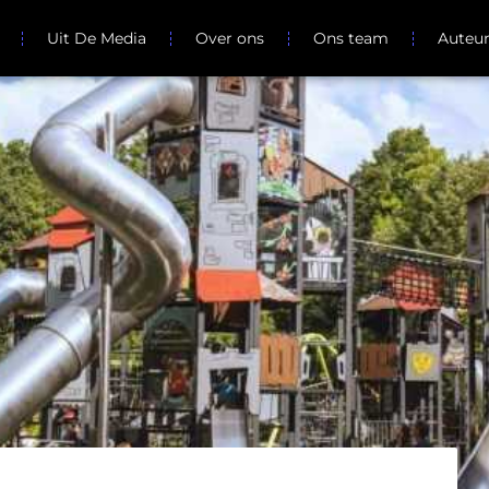
Uit De Media
Over ons
Ons team
Auteu