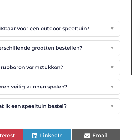
ikbaar voor een outdoor speeltuin?
▼
erschillende grootten bestellen?
▼
n rubberen vormstukken?
▼
eren veilig kunnen spelen?
▼
at ik een speeltuin bestel?
▼
terest
LinkedIn
Email