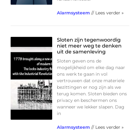
Alarmsysteem
// Lees verder »
Sloten zijn tegenwoordig
niet meer weg te denken
uit de samenleving
Sloten geven ons de
mogelijkheid om elke dag naar
ons werk te gaan in vol
vertrouwen dat onze materiele
bezittingen er nog zijn als we
terug komen. Sloten bieden ons
privacy en beschermen ons
wanneer we lekker slapen. Dag
in
Alarmsysteem
// Lees verder »