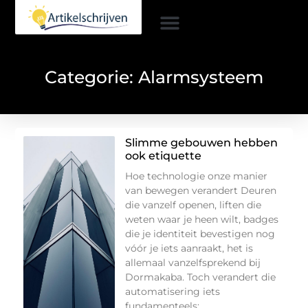
Categorie: Alarmsysteem
Slimme gebouwen hebben
ook etiquette
Hoe technologie onze manier
van bewegen verandert Deuren
die vanzelf openen, liften die
weten waar je heen wilt, badges
die je identiteit bevestigen nog
vóór je iets aanraakt, het is
allemaal vanzelfsprekend bij
Dormakaba. Toch verandert die
automatisering iets
fundamenteels: