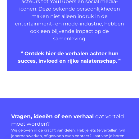
acteurs tot YouTubers en social media-
iconen. Deze bekende persoonlijkheden
maken niet alleen indruk in de
entertainment- en mode-industrie, hebben
ook een blijvende impact op de
samenleving.
❝
Ontdek hier de verhalen achter hun
succes, invloed en rijke nalatenschap.
❞
Vragen, ideeën of een verhaal
dat verteld
moet worden?
Wij geloven in de kracht van delen. Heb je iets te vertellen, wil
je samenwerken, of gewoon even contact? Laat van je horen!