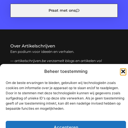
Praat met ons
Over Artikelschrijven
Een podium voor ideeën en verhalen.
— artikelschrijven.be verzamelt blogs en artikelen vol
inspiratie, creativiteit en inzichten uit het dagelijks leven. Laat
Beheer toestemming
je verrassen door uiteenlopende content.
Om de beste ervaringen te bieden, gebruiken wij technologieën zoals
Onze
Bericht categorie
cookies om informatie over je apparaat op te slaan en/of te raadplegen.
informatie
Door in te stemmen met deze technologieën kunnen wij gegevens zoals
surfgedrag of unieke ID's op deze site verwerken. Als je geen toestemming
Backlink kopen: hoe en waarom het jouw website kan laten groeien
Geld verdienen met je website: een complete gids voor succes
geeft of uw toestemming intrekt, kan dit een nadelige invloed hebben op
bepaalde functies en mogelijkheden.
@2025 www.artikelschrijven.be. All Right Reserved.​
Accepteren