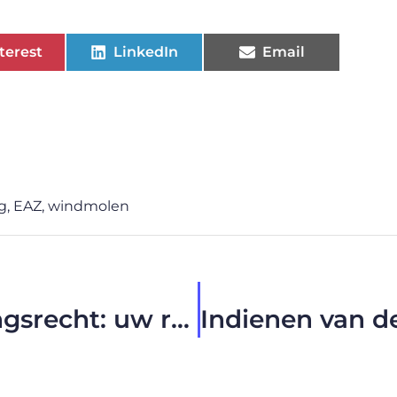
terest
LinkedIn
Email
g
,
EAZ
,
windmolen
Een advocaat ondernemingsrecht: uw redder in nood