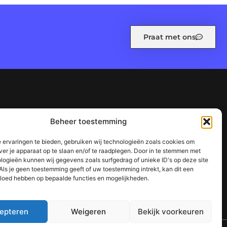
Praat met ons
leid (EU)
Ons team
Over ons
Referenties
Beheer toestemming
n waarom het jouw website kan laten groeien
 ervaringen te bieden, gebruiken wij technologieën zoals cookies om
succes
ver je apparaat op te slaan en/of te raadplegen. Door in te stemmen met
logieën kunnen wij gegevens zoals surfgedrag of unieke ID's op deze site
Als je geen toestemming geeft of uw toestemming intrekt, kan dit een
vloed hebben op bepaalde functies en mogelijkheden.
epteren
Weigeren
Bekijk voorkeuren
TOP