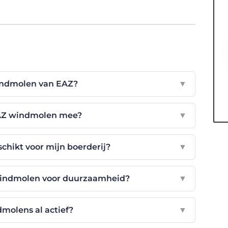
windmolen van EAZ?
▼
EAZ windmolen mee?
▼
chikt voor mijn boerderij?
▼
 windmolen voor duurzaamheid?
▼
molens al actief?
▼