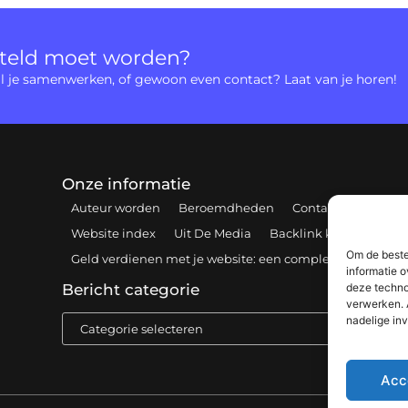
rteld moet worden?
 wil je samenwerken, of gewoon even contact? Laat van je horen!
Onze informatie
Auteur worden
Beroemdheden
Contact
Cookiebe
Website index
Uit De Media
Backlink kopen: hoe e
Om de beste
Geld verdienen met je website: een complete gids voor 
informatie o
deze techno
Bericht categorie
verwerken. 
nadelige in
Acc