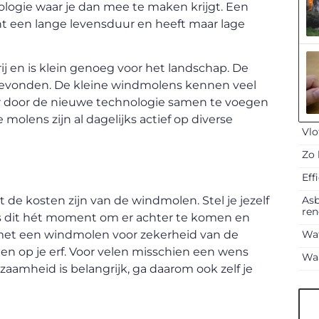
ologie waar je dan mee te maken krijgt. Een
nt een lange levensduur en heeft maar lage
j en is klein genoeg voor het landschap. De
gevonden. De kleine windmolens kennen veel
ar door de nieuwe technologie samen te voegen
molens zijn al dagelijks actief op diverse
Vlo
Zo 
Eff
Asb
t de kosten zijn van de windmolen. Stel je jezelf
ren
s dit hét moment om er achter te komen en
Wat
t met een windmolen voor zekerheid van de
len op je erf. Voor velen misschien een wens
Waa
aamheid is belangrijk, ga daarom ook zelf je