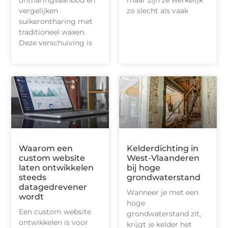
ontharingsaanbod en
maar zijn ze werkelijk
vergelijken
zo slecht als vaak
suikerontharing met
traditioneel waxen.
Deze verschuiving is
Waarom een
Kelderdichting in
custom website
West-Vlaanderen
laten ontwikkelen
bij hoge
steeds
grondwaterstand
datagedrevener
Wanneer je met een
wordt
hoge
Een custom website
grondwaterstand zit,
ontwikkelen is voor
krijgt je kelder het