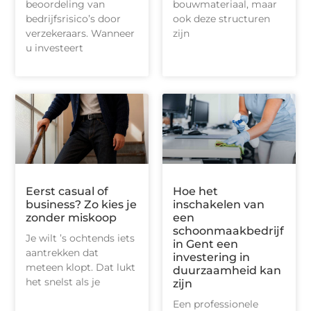
beoordeling van
bouwmateriaal, maar
bedrijfsrisico’s door
ook deze structuren
verzekeraars. Wanneer
zijn
u investeert
Eerst casual of
Hoe het
business? Zo kies je
inschakelen van
zonder miskoop
een
schoonmaakbedrijf
Je wilt ’s ochtends iets
in Gent een
aantrekken dat
investering in
meteen klopt. Dat lukt
duurzaamheid kan
het snelst als je
zijn
Een professionele