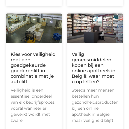
Kies voor veiligheid
Veilig
met een
geneesmiddelen
goedgekeurde
kopen bij een
goederenlift in
online apotheek in
combinatie met je
België: waar moet
autolift
u op letten?
Veiligheid is een
Steeds meer mensen
essentieel onderdeel
bestellen hun
van elk bedrijfsproces,
gezondheidsproducten
vooral wanneer er
bij een online
gewerkt wordt met
apotheek in België,
zware
maar veiligheid blijft