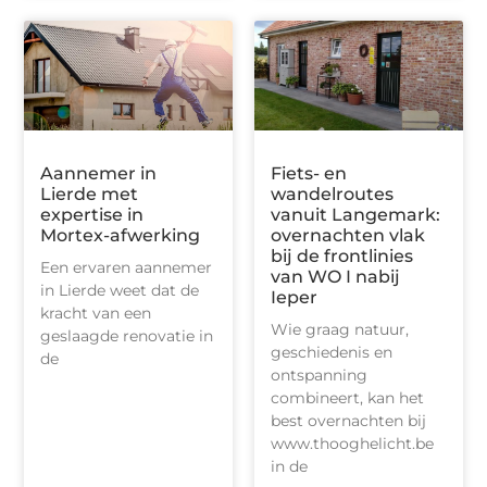
Aannemer in
Fiets- en
Lierde met
wandelroutes
expertise in
vanuit Langemark:
Mortex-afwerking
overnachten vlak
bij de frontlinies
Een ervaren aannemer
van WO I nabij
in Lierde weet dat de
Ieper
kracht van een
Wie graag natuur,
geslaagde renovatie in
geschiedenis en
de
ontspanning
combineert, kan het
best overnachten bij
www.thooghelicht.be
in de