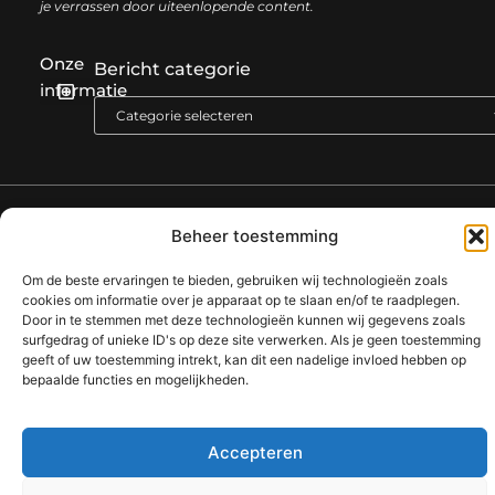
je verrassen door uiteenlopende content.
Onze
Bericht categorie
informatie
Backlink kopen: hoe en waarom het jouw website kan laten groeien
Geld verdienen met je website: een complete gids voor succes
@2025 www.artikelschrijven.be. All Right Reserved.​
Beheer toestemming
Om de beste ervaringen te bieden, gebruiken wij technologieën zoals
cookies om informatie over je apparaat op te slaan en/of te raadplegen.
Door in te stemmen met deze technologieën kunnen wij gegevens zoals
surfgedrag of unieke ID's op deze site verwerken. Als je geen toestemming
geeft of uw toestemming intrekt, kan dit een nadelige invloed hebben op
bepaalde functies en mogelijkheden.
Accepteren