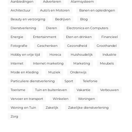
Aanbiedingen
Adverteren
Alarmsysteem
Architectuur
Auto’s en Motoren
Banen en opleidingen
Beauty en verzorging
Bedrijven
Blog
Dienstverlening
Dieren
Electronica en Computers
Energie
Entertainment
Eten en drinken
Financieel
Fotografie
Geschenken
Gezondheid
Groothandel
Hobby en vrije tijd
Horeca
Huishoudelijk
Industrie
Internet
Internet marketing
Marketing
Meubels
Mode en Kleding
Muziek
Onderwijs
Particuliere dienstverlening
Sport
Telefonie
Toerisme
Tuin en buitenleven
Vakantie
Verbouwen
Vervoer en transport
Winkelen
Woningen
Woning en Tuin
Zakelijk
Zakelijke dienstverlening
Zorg