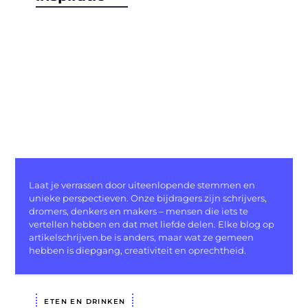
Laat je verrassen door uiteenlopende stemmen en
unieke perspectieven. Onze bijdragers zijn schrijvers,
dromers, denkers en makers – mensen die iets te
vertellen hebben en dat met liefde delen. Elke blog op
artikelschrijven.be is anders, maar wat ze gemeen
hebben is diepgang, creativiteit en oprechtheid.
ETEN EN DRINKEN