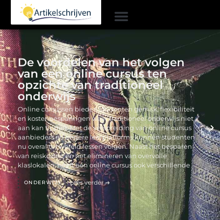
De voordelen van het volgen
van een online cursus ten
opzichte van traditioneel
onderwijs
Online cursussen bieden studenten gemak, flexibiliteit
en kostenbesparingen waar traditioneel onderwijs niet
aan kan tippen. Met de verspreiding van online cursus
aanbieders en andere leerplatforms kunnen studenten
nu overal ter wereld lessen volgen. Naast het besparen
van reiskosten en het elimineren van overvolle
klaslokalen, heeft een online cursus ook verschillende
Lees verder ➜
ONDERWIJS