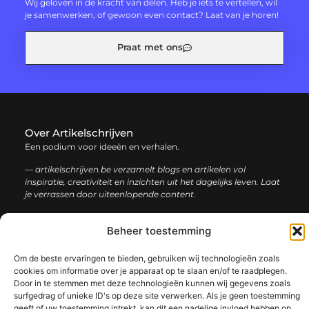
Wij geloven in de kracht van delen. Heb je iets te vertellen, wil
je samenwerken, of gewoon even contact? Laat van je horen!
Praat met ons
Over Artikelschrijven
Een podium voor ideeën en verhalen.
— artikelschrijven.be verzamelt blogs en artikelen vol
inspiratie, creativiteit en inzichten uit het dagelijks leven. Laat
je verrassen door uiteenlopende content.
Onze
Beheer toestemming
Bericht categorie
informatie
Om de beste ervaringen te bieden, gebruiken wij technologieën zoals
Backlink kopen: hoe en waarom het jouw website kan laten groeien
Geld verdienen met je website: een complete gids voor succes
cookies om informatie over je apparaat op te slaan en/of te raadplegen.
Door in te stemmen met deze technologieën kunnen wij gegevens zoals
surfgedrag of unieke ID's op deze site verwerken. Als je geen toestemming
geeft of uw toestemming intrekt, kan dit een nadelige invloed hebben op