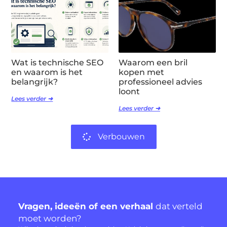
Wat is technische SEO
Waarom een bril
en waarom is het
kopen met
belangrijk?
professioneel advies
loont
Lees verder ➜
Lees verder ➜
Verbouwen
Vragen, ideeën of een verhaal
dat verteld
moet worden?