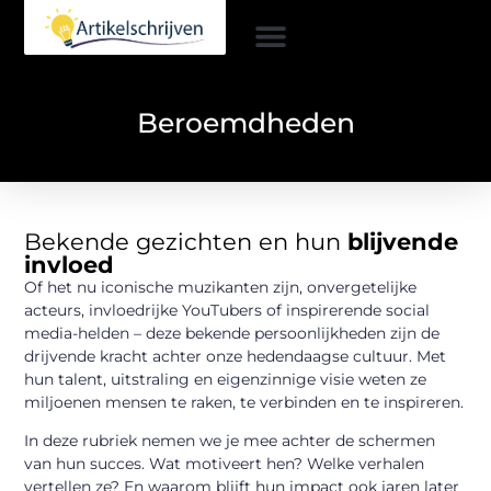
Beroemdheden
Bekende gezichten en hun
blijvende
invloed
Of het nu iconische muzikanten zijn, onvergetelijke
acteurs, invloedrijke YouTubers of inspirerende social
media-helden – deze bekende persoonlijkheden zijn de
drijvende kracht achter onze hedendaagse cultuur. Met
hun talent, uitstraling en eigenzinnige visie weten ze
miljoenen mensen te raken, te verbinden en te inspireren.
In deze rubriek nemen we je mee achter de schermen
van hun succes. Wat motiveert hen? Welke verhalen
vertellen ze? En waarom blijft hun impact ook jaren later