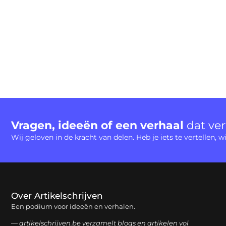
Vragen, ideeën of een verhaal
dat ve
Wij geloven in de kracht van delen. Heb je iets te vertellen,
Over Artikelschrijven
Een podium voor ideeën en verhalen.
— artikelschrijven.be verzamelt blogs en artikelen vol