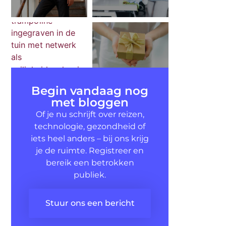
Begin vandaag nog
met bloggen
Of je nu schrijft over reizen,
technologie, gezondheid of
iets heel anders – bij ons krijg
je de ruimte. Registreer en
bereik een betrokken
publiek.
Stuur ons een bericht