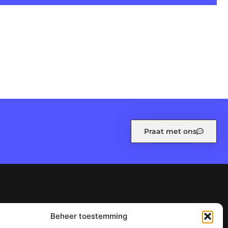
Praat met ons
leid (EU)
Ons team
Over ons
Referenties
Beheer toestemming
n waarom het jouw website kan laten groeien