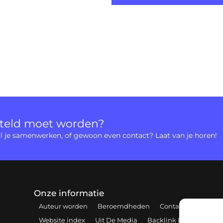
rteld moet worden?
 wil je samenwerken, of gewoon even contact? Laat van je horen!
Onze informatie
Auteur worden
Beroemdheden
Contact
Cookiebe
Website index
Uit De Media
Backlink kopen: hoe e