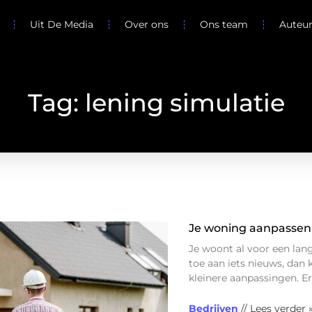
Uit De Media
Over ons
Ons team
Auteu
Tag: lening simulatie
Je woning aanpassen
Je woont al voor een lang
toe aan iets nieuws, dan 
kleinere aanpassingen. Er
Bedrijven
// Lees verder 