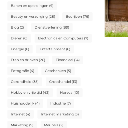
Banen en opleidingen
(9)
Beauty en verzorging
(28)
Bedrijven
(76)
Blog
(2)
Dienstverlening
(89)
Dieren
(6)
Electronica en Computers
(7)
Energie
(6)
Entertainment
(6)
Eten en drinken
(26)
Financieel
(14)
Fotografie
(4)
Geschenken
(5)
Gezondheid
(35)
Groothandel
(13)
Hobby en vrije tijd
(43)
Horeca
(10)
Huishoudelijk
(4)
Industrie
(7)
Internet
(4)
Internet marketing
(3)
Marketing
(9)
Meubels
(2)