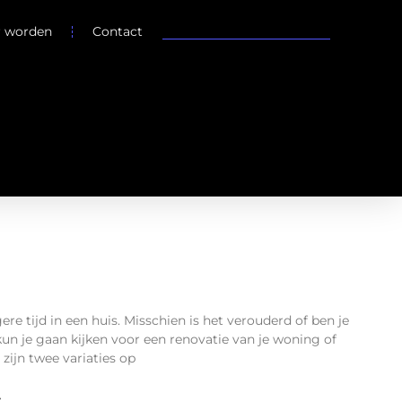
r worden
Contact
ere tijd in een huis. Misschien is het verouderd of ben je
kun je gaan kijken voor een renovatie van je woning of
 zijn twee variaties op
»