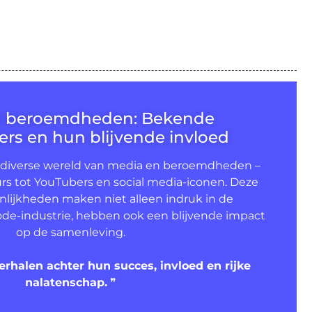
n beroemdheden: Bekende
rs en hun blijvende invloed
 diverse wereld van media en beroemdheden –
rs tot YouTubers en social media-iconen. Deze
lijkheden maken niet alleen indruk in de
de-industrie, hebben ook een blijvende impact
op de samenleving.
erhalen achter hun succes, invloed en rijke
nalatenschap.
❞