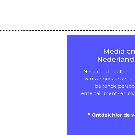
Media e
Nederlande
Nederland heeft een
van zangers en acteu
bekende persoon
entertainment- en mo
❝
Ontdek hier de v