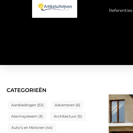
Referenties
CATEGORIEËN
Aanbiedingen
(53)
Adverteren
(6)
Alarmsysteem
(3)
Architectuur
(5)
Auto’s en Motoren
(44)