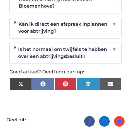
Bloemenhove?
Kan ik direct een afspraak inplannen
▼
voor abtrijving?
Is het normaal om twijfels te hebben
▼
over een abtrijvingsbesluit?
Goed artikel? Deel hem dan op:
X
Facebook
Pinterest
LinkedIn
Email
(Twitter)
Deel dit: