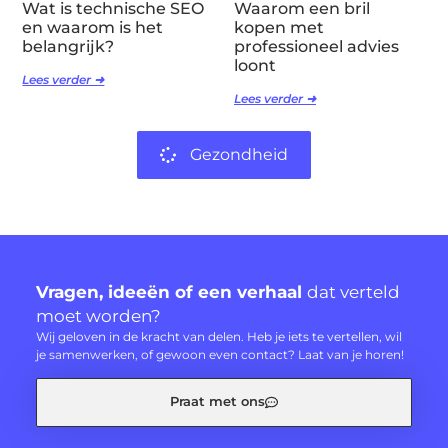
Wat is technische SEO
Waarom een bril
en waarom is het
kopen met
belangrijk?
professioneel advies
loont
Lees verder ➜
Lees verder ➜
Gezondheid
Vragen, ideeën of een verhaal
dat verteld
moet worden?
Wij geloven in de kracht van delen. Heb je iets te vertellen, wil
je samenwerken, of gewoon even contact? Laat van je horen!
Praat met ons