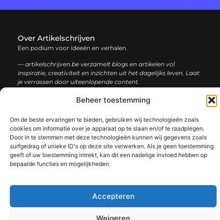
Over Artikelschrijven
Een podium voor ideeën en verhalen.
— artikelschrijven.be verzamelt blogs en artikelen vol
inspiratie, creativiteit en inzichten uit het dagelijks leven. Laat
je verrassen door uiteenlopende content.
Beheer toestemming
Onze
Bericht categorie
informatie
Om de beste ervaringen te bieden, gebruiken wij technologieën zoals
cookies om informatie over je apparaat op te slaan en/of te raadplegen.
Backlink kopen: hoe en waarom het jouw website kan laten groeien
Geld verdienen met je website: een complete gids voor succes
Door in te stemmen met deze technologieën kunnen wij gegevens zoals
surfgedrag of unieke ID's op deze site verwerken. Als je geen toestemming
geeft of uw toestemming intrekt, kan dit een nadelige invloed hebben op
bepaalde functies en mogelijkheden.
@2025 www.artikelschrijven.be. All Right Reserved.​
Accepteren
Weigeren