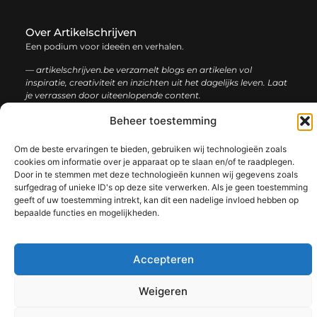
Over Artikelschrijven
Een podium voor ideeën en verhalen.
— artikelschrijven.be verzamelt blogs en artikelen vol
inspiratie, creativiteit en inzichten uit het dagelijks leven. Laat
je verrassen door uiteenlopende content.
Beheer toestemming
Onze
Bericht categorie
informatie
Om de beste ervaringen te bieden, gebruiken wij technologieën zoals
cookies om informatie over je apparaat op te slaan en/of te raadplegen.
Backlink kopen: hoe en waarom het jouw website kan laten groeien
Geld verdienen met je website: een complete gids voor succes
Door in te stemmen met deze technologieën kunnen wij gegevens zoals
surfgedrag of unieke ID's op deze site verwerken. Als je geen toestemming
geeft of uw toestemming intrekt, kan dit een nadelige invloed hebben op
bepaalde functies en mogelijkheden.
@2025 www.artikelschrijven.be. All Right Reserved.​
Accepteren
Weigeren