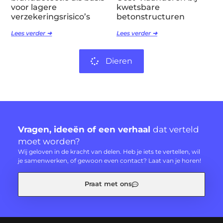
voor lagere
kwetsbare
verzekeringsrisico’s
betonstructuren
Lees verder ➜
Lees verder ➜
Dieren
Vragen, ideeën of een verhaal
dat verteld
moet worden?
Wij geloven in de kracht van delen. Heb je iets te vertellen, wil
je samenwerken, of gewoon even contact? Laat van je horen!
Praat met ons