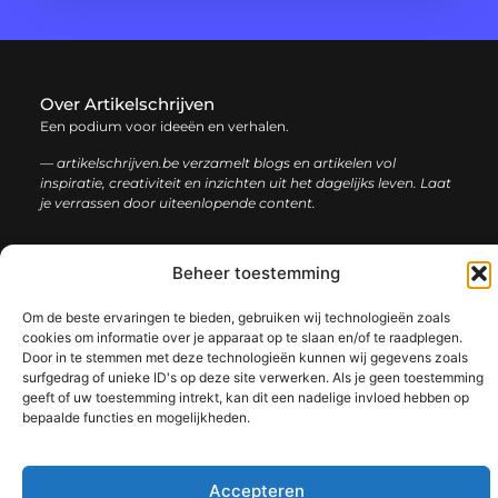
Over Artikelschrijven
Een podium voor ideeën en verhalen.
— artikelschrijven.be verzamelt blogs en artikelen vol
inspiratie, creativiteit en inzichten uit het dagelijks leven. Laat
je verrassen door uiteenlopende content.
Onze
Bericht categorie
Beheer toestemming
informatie
Om de beste ervaringen te bieden, gebruiken wij technologieën zoals
Backlink kopen: hoe en waarom het jouw website kan laten groeien
Geld verdienen met je website: een complete gids voor succes
cookies om informatie over je apparaat op te slaan en/of te raadplegen.
Door in te stemmen met deze technologieën kunnen wij gegevens zoals
surfgedrag of unieke ID's op deze site verwerken. Als je geen toestemming
geeft of uw toestemming intrekt, kan dit een nadelige invloed hebben op
bepaalde functies en mogelijkheden.
@2025 www.artikelschrijven.be. All Right Reserved.​
Accepteren