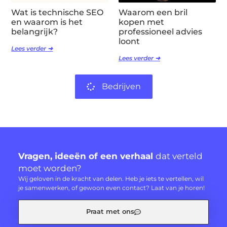
Wat is technische SEO
Waarom een bril
en waarom is het
kopen met
belangrijk?
professioneel advies
loont
Lees verder ➜
Lees verder ➜
Bedrijven
Vragen, ideeën of een verhaal
dat verteld
moet worden?
Wij geloven in de kracht van delen. Heb je iets te vertellen, wil
je samenwerken, of gewoon even contact? Laat van je horen!
Praat met ons