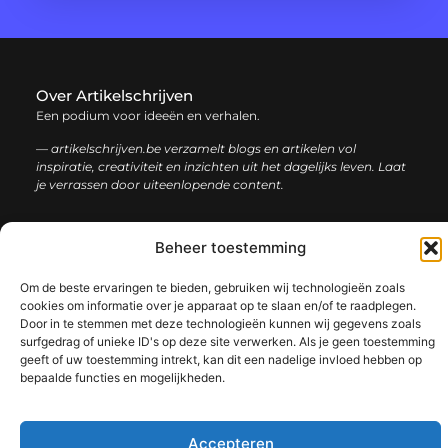
Over Artikelschrijven
Een podium voor ideeën en verhalen.
— artikelschrijven.be verzamelt blogs en artikelen vol
inspiratie, creativiteit en inzichten uit het dagelijks leven. Laat
je verrassen door uiteenlopende content.
Onze
Bericht categorie
Beheer toestemming
informatie
Om de beste ervaringen te bieden, gebruiken wij technologieën zoals
Backlink kopen: hoe en waarom het jouw website kan laten groeien
Geld verdienen met je website: een complete gids voor succes
cookies om informatie over je apparaat op te slaan en/of te raadplegen.
Door in te stemmen met deze technologieën kunnen wij gegevens zoals
surfgedrag of unieke ID's op deze site verwerken. Als je geen toestemming
geeft of uw toestemming intrekt, kan dit een nadelige invloed hebben op
bepaalde functies en mogelijkheden.
@2025 www.artikelschrijven.be. All Right Reserved.​
Accepteren