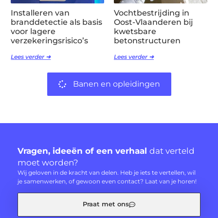
Installeren van
Vochtbestrijding in
branddetectie als basis
Oost-Vlaanderen bij
voor lagere
kwetsbare
verzekeringsrisico’s
betonstructuren
Lees verder ➜
Lees verder ➜
Banen en opleidingen
Vragen, ideeën of een verhaal
dat verteld
moet worden?
Wij geloven in de kracht van delen. Heb je iets te vertellen, wil
je samenwerken, of gewoon even contact? Laat van je horen!
Praat met ons