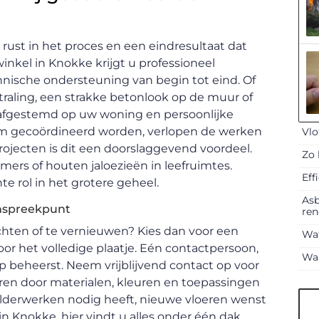
rust in het proces en een eindresultaat dat
winkel in Knokke krijgt u professioneel
hnische ondersteuning van begin tot eind. Of
raling, een strakke betonlook op de muur of
t afgestemd op uw woning en persoonlijke
am gecoördineerd worden, verlopen de werken
Vlo
lprojecten is dit een doorslaggevend voordeel.
Zo 
ers of houten jaloezieën in leefruimtes.
Eff
e rol in het grotere geheel.
Asb
anspreekpunt
ren
chten of te vernieuwen? Kies dan voor een
Wat
or het volledige plaatje. Eén contactpersoon,
Waa
ap beheerst. Neem vrijblijvend contact op voor
reren door materialen, kleuren en toepassingen
childerwerken nodig heeft, nieuwe vloeren wenst
n Knokke, hier vindt u alles onder één dak.