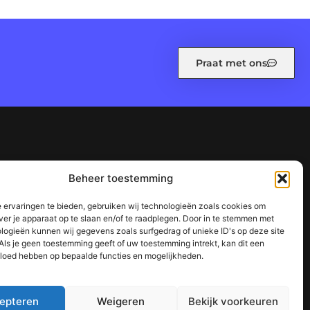
Praat met ons
leid (EU)
Ons team
Over ons
Referenties
Beheer toestemming
n waarom het jouw website kan laten groeien
 ervaringen te bieden, gebruiken wij technologieën zoals cookies om
succes
ver je apparaat op te slaan en/of te raadplegen. Door in te stemmen met
logieën kunnen wij gegevens zoals surfgedrag of unieke ID's op deze site
Als je geen toestemming geeft of uw toestemming intrekt, kan dit een
vloed hebben op bepaalde functies en mogelijkheden.
epteren
Weigeren
Bekijk voorkeuren
TOP