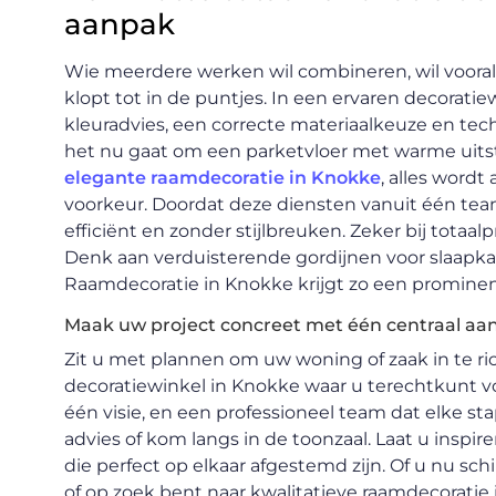
aanpak
Wie meerdere werken wil combineren, wil vooral 
klopt tot in de puntjes. In een ervaren decoratie
kleuradvies, een correcte materiaalkeuze en tec
het nu gaat om een parketvloer met warme uitst
elegante raamdecoratie in Knokke
, alles word
voorkeur. Doordat deze diensten vanuit één te
efficiënt en zonder stijlbreuken. Zeker bij totaa
Denk aan verduisterende gordijnen voor slaapkam
Raamdecoratie in Knokke krijgt zo een prominent
Maak uw project concreet met één centraal a
Zit u met plannen om uw woning of zaak in te ri
decoratiewinkel in Knokke waar u terechtkunt vo
één visie, en een professioneel team dat elke st
advies of kom langs in de toonzaal. Laat u inspi
die perfect op elkaar afgestemd zijn. Of u nu s
of op zoek bent naar kwalitatieve raamdecoratie i