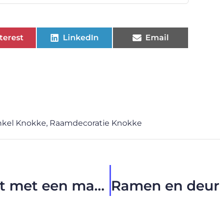
terest
LinkedIn
Email
nkel Knokke
,
Raamdecoratie Knokke
Succesvol verkopen begint met een makelaar in Zemst