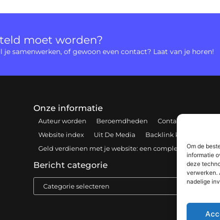
rteld moet worden?
 wil je samenwerken, of gewoon even contact? Laat van je horen!
Onze informatie
Auteur worden
Beroemdheden
Contact
Cookiebe
Website index
Uit De Media
Backlink kopen: hoe e
Om de beste
Geld verdienen met je website: een complete gids voor 
informatie o
deze techno
Bericht categorie
verwerken. 
nadelige in
Acc