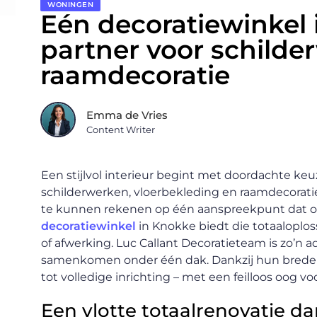
WONINGEN
Eén decoratiewinkel 
partner voor schilde
raamdecoratie
Emma de Vries
Content Writer
Een stijlvol interieur begint met doordachte k
schilderwerken, vloerbekleding en raamdecoratie
te kunnen rekenen op één aanspreekpunt dat ove
decoratiewinkel
in Knokke biedt die totaaloplo
of afwerking. Luc Callant Decoratieteam is zo’n a
samenkomen onder één dak. Dankzij hun brede e
tot volledige inrichting – met een feilloos oog v
Een vlotte totaalrenovatie d