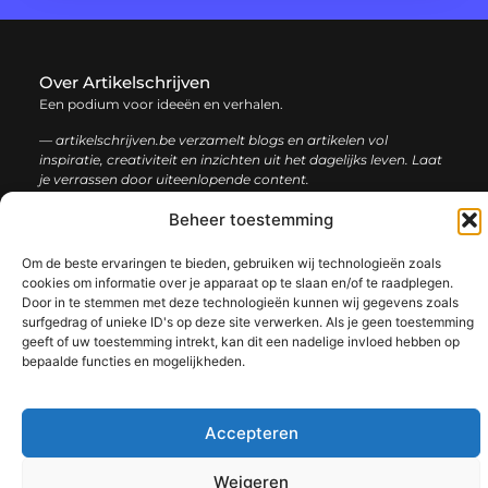
Over Artikelschrijven
Een podium voor ideeën en verhalen.
— artikelschrijven.be verzamelt blogs en artikelen vol
inspiratie, creativiteit en inzichten uit het dagelijks leven. Laat
je verrassen door uiteenlopende content.
Beheer toestemming
Onze
Bericht categorie
informatie
Om de beste ervaringen te bieden, gebruiken wij technologieën zoals
cookies om informatie over je apparaat op te slaan en/of te raadplegen.
Backlink kopen: hoe en waarom het jouw website kan laten groeien
Geld verdienen met je website: een complete gids voor succes
Door in te stemmen met deze technologieën kunnen wij gegevens zoals
surfgedrag of unieke ID's op deze site verwerken. Als je geen toestemming
geeft of uw toestemming intrekt, kan dit een nadelige invloed hebben op
bepaalde functies en mogelijkheden.
@2025 www.artikelschrijven.be. All Right Reserved.​
Accepteren
Weigeren