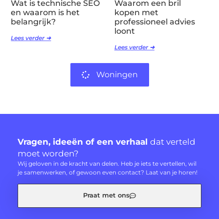
Wat is technische SEO
Waarom een bril
en waarom is het
kopen met
belangrijk?
professioneel advies
loont
Lees verder ➜
Lees verder ➜
Woningen
Vragen, ideeën of een verhaal
dat verteld
moet worden?
Wij geloven in de kracht van delen. Heb je iets te vertellen, wil
je samenwerken, of gewoon even contact? Laat van je horen!
Praat met ons