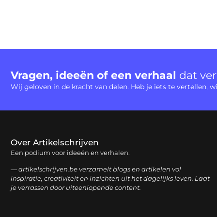
Vragen, ideeën of een verhaal
dat ve
Wij geloven in de kracht van delen. Heb je iets te vertellen,
Over Artikelschrijven
Een podium voor ideeën en verhalen.
— artikelschrijven.be verzamelt blogs en artikelen vol
inspiratie, creativiteit en inzichten uit het dagelijks leven. Laat
je verrassen door uiteenlopende content.