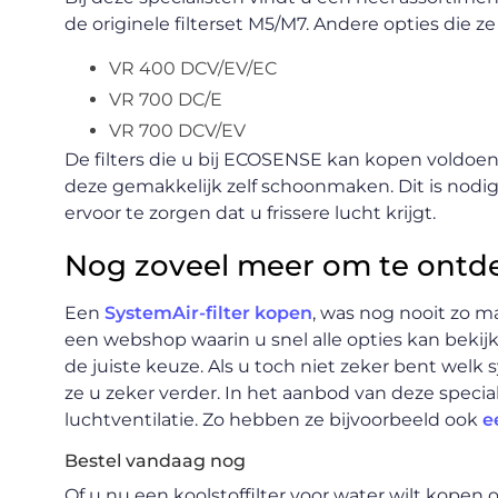
de originele filterset M5/M7. Andere opties die ze
VR 400 DCV/EV/EC
VR 700 DC/E
VR 700 DCV/EV
De filters die u bij ECOSENSE kan kopen voldoe
deze gemakkelijk zelf schoonmaken. Dit is nodig
ervoor te zorgen dat u frissere lucht krijgt.
Nog zoveel meer om te ontd
Een
SystemAir-filter kopen
, was nog nooit zo m
een webshop waarin u snel alle opties kan bekijk
de juiste keuze. Als u toch niet zeker bent wel
ze u zeker verder. In het aanbod van deze speci
luchtventilatie. Zo hebben ze bijvoorbeeld ook
e
Bestel vandaag nog
Of u nu een koolstoffilter voor water wilt kopen o