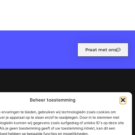
Praat met ons
leid (EU)
Ons team
Over ons
Referenties
Beheer toestemming
n waarom het jouw website kan laten groeien
 ervaringen te bieden, gebruiken wij technologieën zoals cookies om
succes
ver je apparaat op te slaan en/of te raadplegen. Door in te stemmen met
logieën kunnen wij gegevens zoals surfgedrag of unieke ID's op deze site
Als je geen toestemming geeft of uw toestemming intrekt, kan dit een
vloed hebben op bepaalde functies en mogelijkheden.