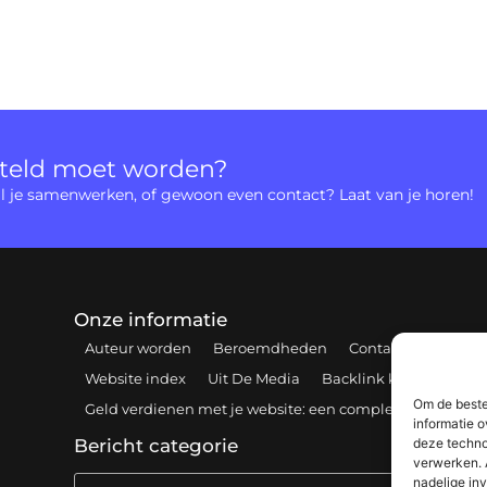
rteld moet worden?
 wil je samenwerken, of gewoon even contact? Laat van je horen!
Onze informatie
Auteur worden
Beroemdheden
Contact
Cookiebe
Website index
Uit De Media
Backlink kopen: hoe e
Om de beste
Geld verdienen met je website: een complete gids voor 
informatie o
deze techno
Bericht categorie
verwerken. 
nadelige in