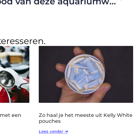
Bekijk het aanbod van deze aquariumwinkel in regio Antwerpen
teresseren.
 met een
Zo haal je het meeste uit Kelly White
pouches
Lees verder ➜