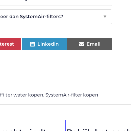
er dan SystemAir-filters?
▼
terest
LinkedIn
Email
ffilter water kopen
,
SystemAir-filter kopen