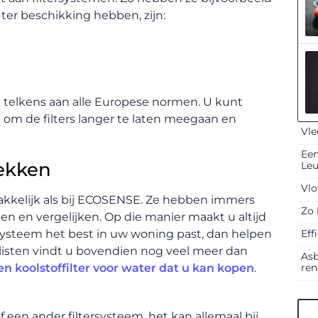
 ter beschikking hebben, zijn:
n telkens aan alle Europese normen. U kunt
 om de filters langer te laten meegaan en
Vle
Een
ekken
Le
Vlo
akkelijk als bij ECOSENSE. Ze hebben immers
Zo 
en en vergelijken. Op die manier maakt u altijd
Eff
k systeem het best in uw woning past, dan helpen
alisten vindt u bovendien nog veel meer dan
Asb
ren
en koolstoffilter voor water dat u kan kopen
.
f een ander filtersysteem, het kan allemaal bij