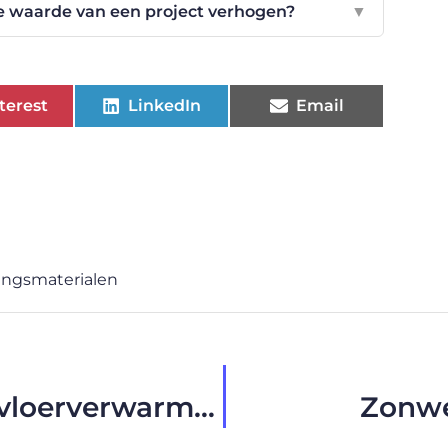
 waarde van een project verhogen?
▼
terest
LinkedIn
Email
ingsmaterialen
Ontkoppelingsmatten en vloerverwarming: Een perfecte combinatie
Zonwe