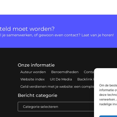
rteld moet worden?
 wil je samenwerken, of gewoon even contact? Laat van je horen!
Onze informatie
Auteur worden
Beroemdheden
Contact
Cookiebe
Website index
Uit De Media
Backlink kopen: hoe e
Om de beste
Geld verdienen met je website: een complete gids voor 
informatie o
deze techno
Bericht categorie
verwerken. 
nadelige in