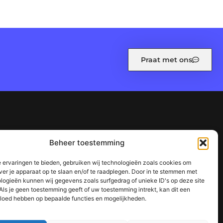
Praat met ons
leid (EU)
Ons team
Over ons
Referenties
Beheer toestemming
n waarom het jouw website kan laten groeien
 ervaringen te bieden, gebruiken wij technologieën zoals cookies om
succes
ver je apparaat op te slaan en/of te raadplegen. Door in te stemmen met
logieën kunnen wij gegevens zoals surfgedrag of unieke ID's op deze site
Als je geen toestemming geeft of uw toestemming intrekt, kan dit een
vloed hebben op bepaalde functies en mogelijkheden.