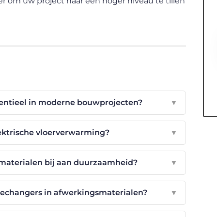
nger om uw project naar een hoger niveau te tillen
sentieel in moderne bouwprojecten?
▼
lektrische vloerverwarming?
▼
materialen bij aan duurzaamheid?
▼
echangers in afwerkingsmaterialen?
▼