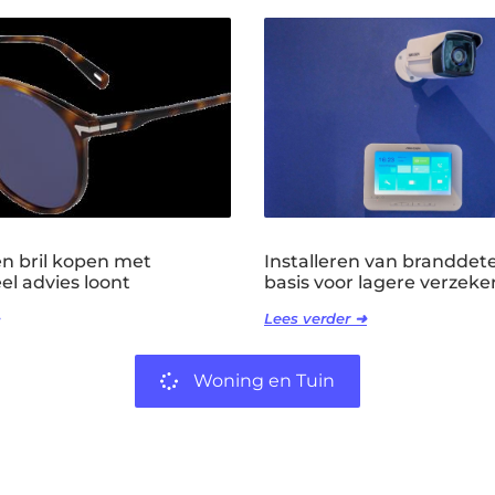
 bril kopen met
Installeren van branddete
el advies loont
basis voor lagere verzeker
Lees verder ➜
Woning en Tuin