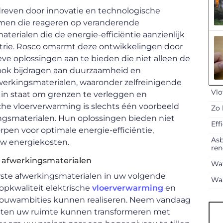
reven door innovatie en technologische
amen die reageren op veranderende
erialen die de energie-efficiëntie aanzienlijk
trie. Rosco omarmt deze ontwikkelingen door
ve oplossingen aan te bieden die niet alleen de
ook bijdragen aan duurzaamheid en
erkingsmaterialen, waaronder zelfreinigende
Vlo
 in staat om grenzen te verleggen en
he vloerverwarming is slechts één voorbeeld
Zo 
ingsmaterialen. Hun oplossingen bieden niet
Eff
rpen voor optimale energie-efficiëntie,
Asb
uw energiekosten.
ren
 afwerkingsmaterialen
Wat
uwste afwerkingsmaterialen in uw volgende
Waa
topkwaliteit elektrische
vloerverwarming
en
bouwambities kunnen realiseren. Neem vandaag
cten uw ruimte kunnen transformeren met