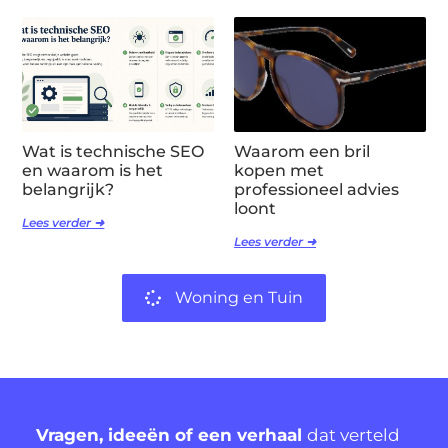
Wat is technische SEO
Waarom een bril
en waarom is het
kopen met
belangrijk?
professioneel advies
loont
Lees verder ➜
Lees verder ➜
Woning en Tuin
Vragen, ideeën of een verhaal
dat verteld