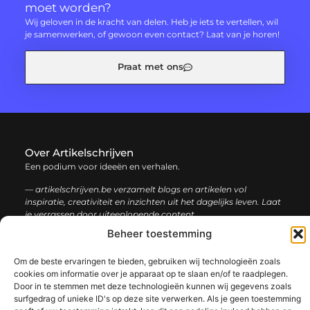
moet worden?
Wij geloven in de kracht van delen. Heb je iets te vertellen, wil
je samenwerken, of gewoon even contact? Laat van je horen!
Praat met ons
Over Artikelschrijven
Een podium voor ideeën en verhalen.
— artikelschrijven.be verzamelt blogs en artikelen vol
inspiratie, creativiteit en inzichten uit het dagelijks leven. Laat
je verrassen door uiteenlopende content.
Beheer toestemming
Onze
Bericht categorie
Om de beste ervaringen te bieden, gebruiken wij technologieën zoals
informatie
cookies om informatie over je apparaat op te slaan en/of te raadplegen.
Door in te stemmen met deze technologieën kunnen wij gegevens zoals
Backlink kopen: hoe en waarom het jouw website kan laten groeien
Geld verdienen met je website: een complete gids voor succes
surfgedrag of unieke ID's op deze site verwerken. Als je geen toestemming