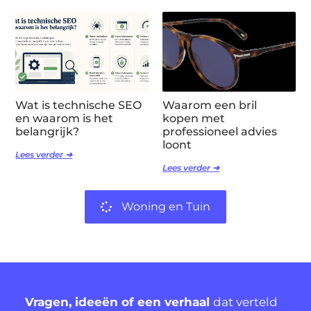
Wat is technische SEO
Waarom een bril
en waarom is het
kopen met
belangrijk?
professioneel advies
loont
Lees verder ➜
Lees verder ➜
Woning en Tuin
Vragen, ideeën of een verhaal
dat verteld