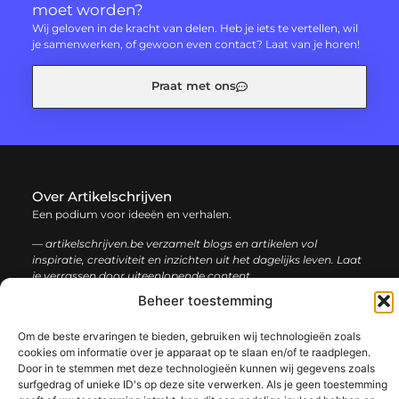
moet worden?
Wij geloven in de kracht van delen. Heb je iets te vertellen, wil
je samenwerken, of gewoon even contact? Laat van je horen!
Praat met ons
Over Artikelschrijven
Een podium voor ideeën en verhalen.
— artikelschrijven.be verzamelt blogs en artikelen vol
inspiratie, creativiteit en inzichten uit het dagelijks leven. Laat
je verrassen door uiteenlopende content.
Beheer toestemming
Onze
Bericht categorie
Om de beste ervaringen te bieden, gebruiken wij technologieën zoals
informatie
cookies om informatie over je apparaat op te slaan en/of te raadplegen.
Door in te stemmen met deze technologieën kunnen wij gegevens zoals
Backlink kopen: hoe en waarom het jouw website kan laten groeien
Geld verdienen met je website: een complete gids voor succes
surfgedrag of unieke ID's op deze site verwerken. Als je geen toestemming