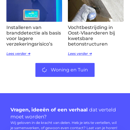
Installeren van
Vochtbestrijding in
branddetectie als basis
Oost-Vlaanderen bij
voor lagere
kwetsbare
verzekeringsrisico’s
betonstructuren
Lees verder ➜
Lees verder ➜
Woning en Tuin
Vragen, ideeën of een verhaal
dat verteld
moet worden?
Wij geloven in de kracht van delen. Heb je iets te vertellen, wil
je samenwerken, of gewoon even contact? Laat van je horen!