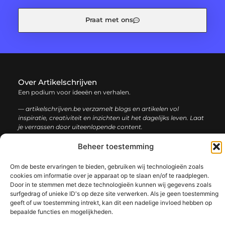
Praat met ons
Over Artikelschrijven
Een podium voor ideeën en verhalen.
— artikelschrijven.be verzamelt blogs en artikelen vol
inspiratie, creativiteit en inzichten uit het dagelijks leven. Laat
je verrassen door uiteenlopende content.
Beheer toestemming
Onze
Bericht categorie
informatie
Om de beste ervaringen te bieden, gebruiken wij technologieën zoals
cookies om informatie over je apparaat op te slaan en/of te raadplegen.
Backlink kopen: hoe en waarom het jouw website kan laten groeien
Geld verdienen met je website: een complete gids voor succes
Door in te stemmen met deze technologieën kunnen wij gegevens zoals
surfgedrag of unieke ID's op deze site verwerken. Als je geen toestemming
geeft of uw toestemming intrekt, kan dit een nadelige invloed hebben op
bepaalde functies en mogelijkheden.
@2025 www.artikelschrijven.be. All Right Reserved.​