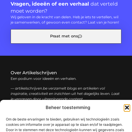
Vragen, ideeën of een verhaal
dat verteld
moet worden?
Wij geloven in de kracht van delen. Heb je iets te vertellen, wil
je samenwerken, of gewoon even contact? Laat van je horen!
Praat met ons
Over Artikelschrijven
Een podium voor ideeën en verhalen.
— artikelschrijven.be verzamelt blogs en artikelen vol
inspiratie, creativiteit en inzichten uit het dagelijks leven. Laat
je verrassen door uiteenlopende content.
Beheer toestemming
Onze
Bericht categorie
Om de beste ervaringen te bieden, gebruiken wij technologieën zoals
informatie
cookies om informatie over je apparaat op te slaan en/of te raadplegen.
Door in te stemmen met deze technologieën kunnen wij gegevens zoals
Backlink kopen: hoe en waarom het jouw website kan laten groeien
Geld verdienen met je website: een complete gids voor succes