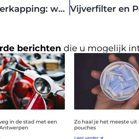
Een tuinkamer of terrasoverkapping: welke is de juiste keuze?
rde berichten
die u mogelijk in
weg in de stad met een
Zo haal je het meeste uit
t Antwerpen
pouches
Lees verder ➜