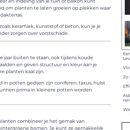
eer en indeling van je tuin of balkon kunt
id om planten te laten groeien op plekken waar
 dakterras.
oals keramiek, kunststof of beton, kun je je
nder zorgen over vorstschade.
Een
e jaar buiten te staan, ook tijdens koude
Le
aalden en geven structuur en kleur aan je
Vlo
e planten kaal zijn.
Zo 
n potten gedijen zijn coniferen, taxus, hulst
Eff
 kunnen prima in kleinere potten worden
Asb
ren
Wat
planten combineer je het gemak van
wintergroene bomen. Je kunt ze gemakkelijk