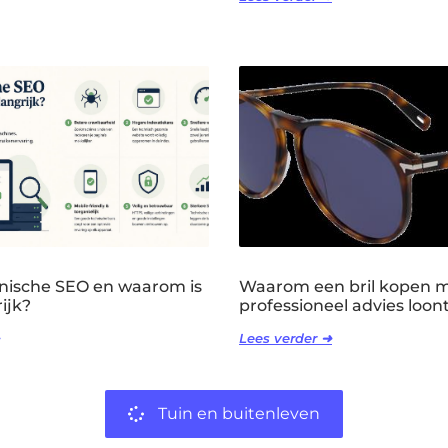
hnische SEO en waarom is
Waarom een bril kopen 
ijk?
professioneel advies loon
Lees verder ➜
Tuin en buitenleven