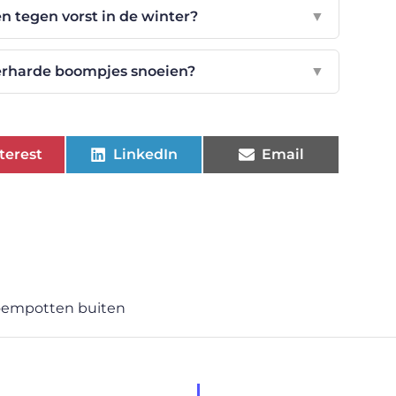
 tegen vorst in de winter?
▼
erharde boompjes snoeien?
▼
terest
LinkedIn
Email
oempotten buiten