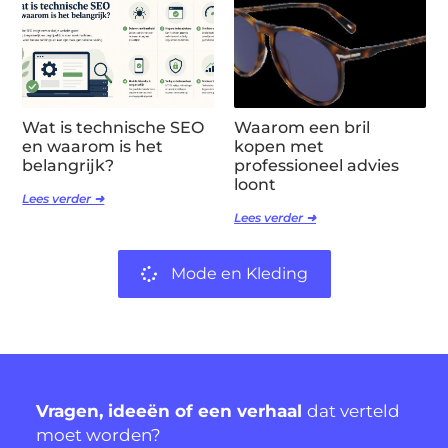
Wat is technische SEO
Waarom een bril
en waarom is het
kopen met
belangrijk?
professioneel advies
loont
Lees verder ➜
Lees verder ➜
Mode en Kleding
Vragen, ideeën of een verhaal
dat verteld
moet worden?