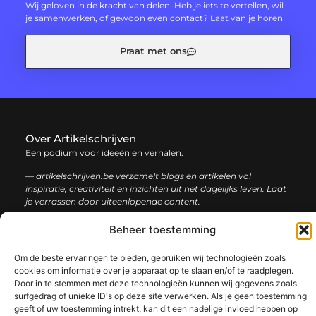
Wij geloven in de kracht van delen. Heb je iets te vertellen, wil
je samenwerken, of gewoon even contact? Laat van je horen!
Praat met ons
Over Artikelschrijven
Een podium voor ideeën en verhalen.
— artikelschrijven.be verzamelt blogs en artikelen vol
inspiratie, creativiteit en inzichten uit het dagelijks leven. Laat
je verrassen door uiteenlopende content.
Beheer toestemming
Onze
Bericht categorie
informatie
Om de beste ervaringen te bieden, gebruiken wij technologieën zoals
cookies om informatie over je apparaat op te slaan en/of te raadplegen.
Backlink kopen: hoe en waarom het jouw website kan laten groeien
Geld verdienen met je website: een complete gids voor succes
Door in te stemmen met deze technologieën kunnen wij gegevens zoals
surfgedrag of unieke ID's op deze site verwerken. Als je geen toestemming
geeft of uw toestemming intrekt, kan dit een nadelige invloed hebben op