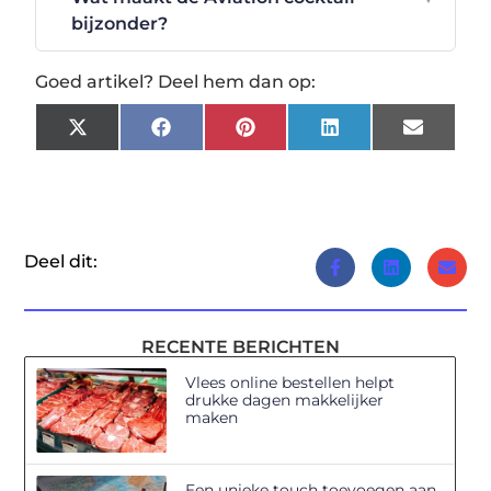
bijzonder?
Goed artikel? Deel hem dan op:
X
Facebook
Pinterest
LinkedIn
Email
(Twitter)
Deel dit:
RECENTE BERICHTEN
Vlees online bestellen helpt
drukke dagen makkelijker
maken
Een unieke touch toevoegen aan