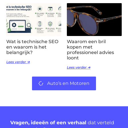
Wat is technische SEO
Waarom een bril
en waarom is het
kopen met
belangrijk?
professioneel advies
loont
Lees verder ➜
Lees verder ➜
Auto’s en Motoren
Vragen, ideeën of een verhaal
dat verteld