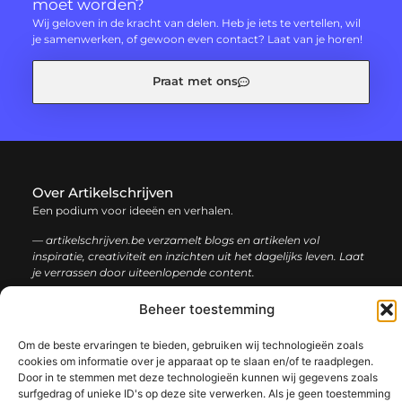
moet worden?
Wij geloven in de kracht van delen. Heb je iets te vertellen, wil
je samenwerken, of gewoon even contact? Laat van je horen!
Praat met ons
Over Artikelschrijven
Een podium voor ideeën en verhalen.
— artikelschrijven.be verzamelt blogs en artikelen vol
inspiratie, creativiteit en inzichten uit het dagelijks leven. Laat
je verrassen door uiteenlopende content.
Beheer toestemming
Onze
Bericht categorie
informatie
Om de beste ervaringen te bieden, gebruiken wij technologieën zoals
cookies om informatie over je apparaat op te slaan en/of te raadplegen.
Backlink kopen: hoe en waarom het jouw website kan laten groeien
Geld verdienen met je website: een complete gids voor succes
Door in te stemmen met deze technologieën kunnen wij gegevens zoals
surfgedrag of unieke ID's op deze site verwerken. Als je geen toestemming