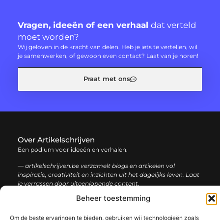
Vragen, ideeën of een verhaal
dat verteld
moet worden?
Wij geloven in de kracht van delen. Heb je iets te vertellen, wil
je samenwerken, of gewoon even contact? Laat van je horen!
Praat met ons
Over Artikelschrijven
Een podium voor ideeën en verhalen.
— artikelschrijven.be verzamelt blogs en artikelen vol
inspiratie, creativiteit en inzichten uit het dagelijks leven. Laat
je verrassen door uiteenlopende content.
Beheer toestemming
Onze
Bericht categorie
Om de beste ervaringen te bieden, gebruiken wij technologieën zoals