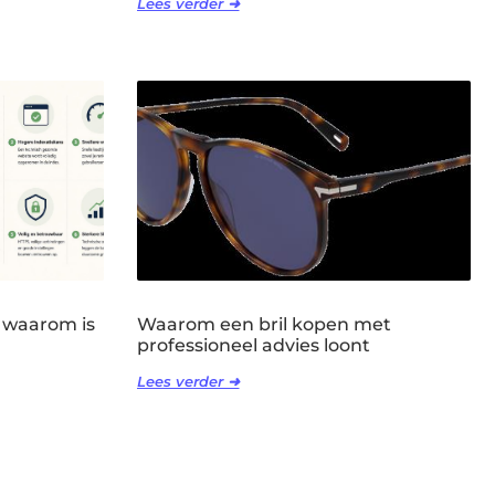
Lees verder ➜
 waarom is
Waarom een bril kopen met
professioneel advies loont
Lees verder ➜