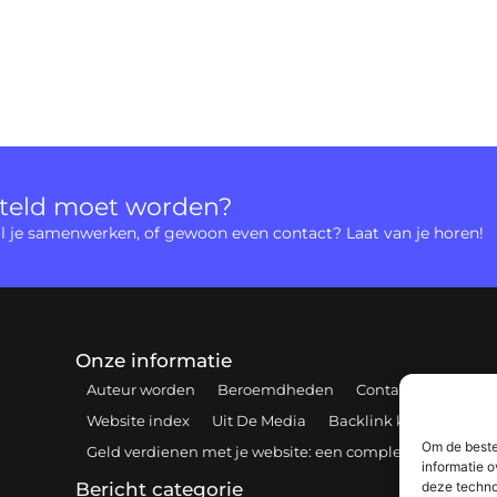
rteld moet worden?
 wil je samenwerken, of gewoon even contact? Laat van je horen!
Onze informatie
Auteur worden
Beroemdheden
Contact
Cookiebe
Website index
Uit De Media
Backlink kopen: hoe e
Om de beste
Geld verdienen met je website: een complete gids voor 
informatie o
deze techno
Bericht categorie