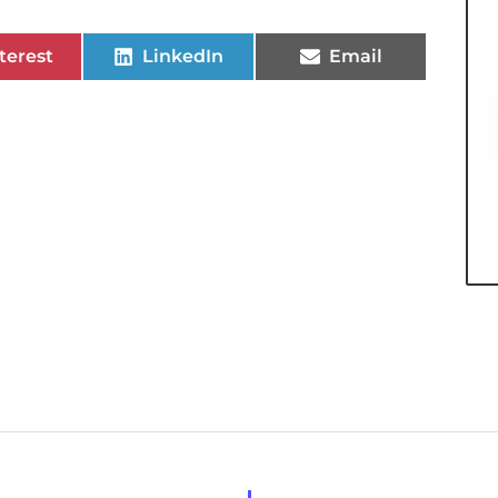
terest
LinkedIn
Email