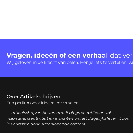
Vragen, ideeën of een verhaal
dat ve
Wij geloven in de kracht van delen. Heb je iets te vertellen,
Over Artikelschrijven
Een podium voor ideeën en verhalen.
— artikelschrijven.be verzamelt blogs en artikelen vol
inspiratie, creativiteit en inzichten uit het dagelijks leven. Laat
je verrassen door uiteenlopende content.