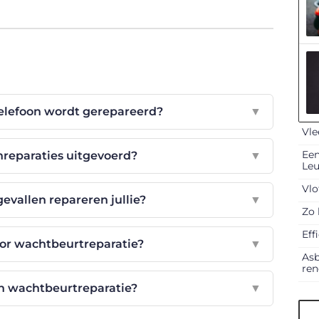
telefoon wordt gerepareerd?
▼
Vle
Een
nreparaties uitgevoerd?
▼
Le
Vlo
evallen repareren jullie?
▼
Zo 
Eff
oor wachtbeurtreparatie?
▼
Asb
ren
an wachtbeurtreparatie?
▼