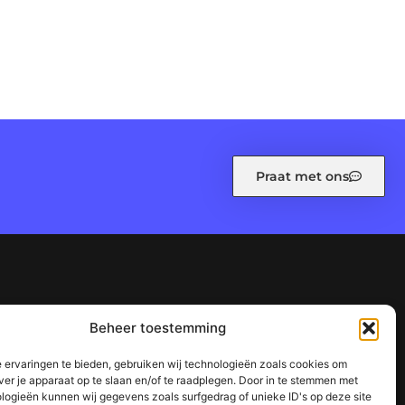
Praat met ons
leid (EU)
Ons team
Over ons
Referenties
Beheer toestemming
n waarom het jouw website kan laten groeien
 ervaringen te bieden, gebruiken wij technologieën zoals cookies om
succes
ver je apparaat op te slaan en/of te raadplegen. Door in te stemmen met
logieën kunnen wij gegevens zoals surfgedrag of unieke ID's op deze site