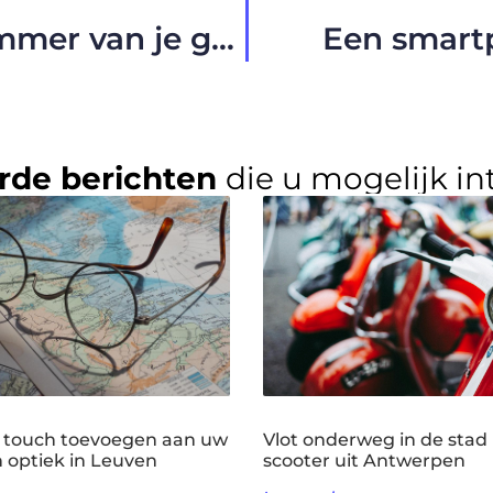
Tekort aan vitamines is jammer van je gezondheid
Een smartp
rde berichten
die u mogelijk in
 touch toevoegen aan uw
Vlot onderweg in de stad
n optiek in Leuven
scooter uit Antwerpen