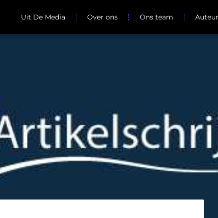
Uit De Media
Over ons
Ons team
Auteu