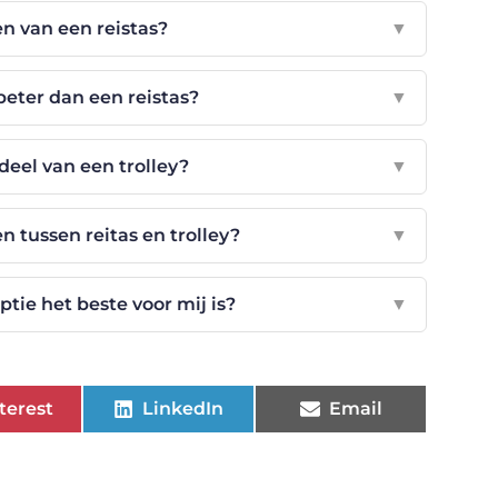
en van een reistas?
▼
beter dan een reistas?
▼
deel van een trolley?
▼
 tussen reitas en trolley?
▼
tie het beste voor mij is?
▼
terest
LinkedIn
Email