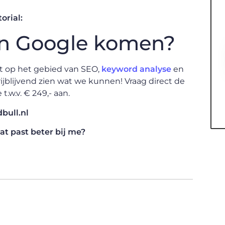
orial:
 in Google komen?
st op het gebied van SEO,
keyword analyse
en
rijblijvend zien wat we kunnen! Vraag direct de
t.w.v. € 249,- aan.
bull.nl