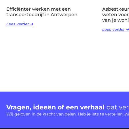
Efficiënter werken met een
Asbestkeuri
transportbedrijf in Antwerpen
weten voor
van je won
Lees verder ➜
Lees verder ➜
Vragen, ideeën of een verhaal
dat ve
Wij geloven in de kracht van delen. Heb je iets te vertellen,