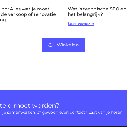
ng: Alles wat je moet
Wat is technische SEO en
 de verkoop of renovatie
het belangrijk?
ing
Lees verder ➜
Winkelen
rteld moet worden?
 wil je samenwerken, of gewoon even contact? Laat van je horen!