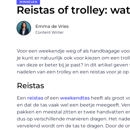
WINKELEN
Reistas of trolley: wa
Emma de Vries
Content Writer
Voor een weekendje weg of als handbagage voor e
je kunt er natuurlijk ook voor kiezen om een tro
van deze er beter bij je past? In dit artikel geve
nadelen van een trolley en een reistas voor je op e
Reistas
Een
reistas
of een
weekendtas
heeft als groot 
en dat de tas vaak wel een beetje meegeeft. Verd
pakken en meestal zitten er twee handvatten en
dus op verschillende manieren dragen. Het nadee
vervelend wordt om de tas te dragen. Door de om