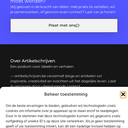
moet worden?
Wij geloven in de kracht van delen. Heb je iets te vertellen, wil
je samenwerken, of gewoon even contact? Laat van je horen!
Praat met ons
Over Artikelschrijven
Een podium voor ideeën en verhalen.
— artikelschrijven.be verzamelt blogs en artikelen vol
inspiratie, creativiteit en inzichten uit het dagelijks leven. Laat
je verrassen door uiteenlopende content.
Beheer toestemming
Onze
Bericht categorie
Om de beste ervaringen te bieden, gebruiken wij technologieën zoals
informatie
cookies om informatie over je apparaat op te slaan en/of te raadplegen.
Door in te stemmen met deze technologieën kunnen wij gegevens zoals
Backlink kopen: hoe en waarom het jouw website kan laten groeien
Geld verdienen met je website: een complete gids voor succes
surfgedrag of unieke ID's op deze site verwerken. Als je geen toestemming
geeft of uw toestemming intrekt, kan dit een nadelige invloed hebben op