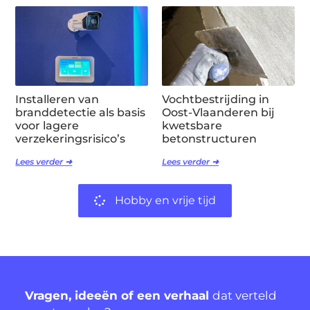
Installeren van
Vochtbestrijding in
branddetectie als basis
Oost-Vlaanderen bij
voor lagere
kwetsbare
verzekeringsrisico’s
betonstructuren
Lees verder ➜
Lees verder ➜
Hobby en vrije tijd
Vragen, ideeën of een verhaal
dat verteld