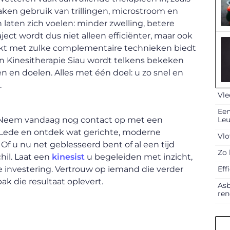
ken gebruik van trillingen, microstroom en
laten zich voelen: minder zwelling, betere
ect wordt dus niet alleen efficiënter, maar ook
kt met zulke complementaire technieken biedt
van Kinesitherapie Siau wordt telkens bekeken
 en doelen. Alles met één doel: u zo snel en
.
Vle
Een
Le
t? Neem vandaag nog contact op met een
n Lede en ontdek wat gerichte, moderne
Vlo
 u nu net geblesseerd bent of al een tijd
Zo 
hil. Laat een
kinesist
u begeleiden met inzicht,
Eff
e investering. Vertrouw op iemand die verder
k die resultaat oplevert.
Asb
ren