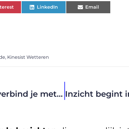
terest
LinkedIn
Email
ede
,
Kinesist Wetteren
Perfectionismecoaching: verbind je met jezelf en anderen