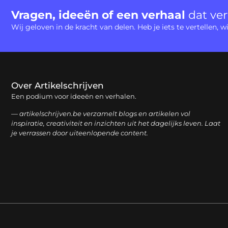
Vragen, ideeën of een verhaal
dat ve
Wij geloven in de kracht van delen. Heb je iets te vertellen,
Over Artikelschrijven
Een podium voor ideeën en verhalen.
— artikelschrijven.be verzamelt blogs en artikelen vol
inspiratie, creativiteit en inzichten uit het dagelijks leven. Laat
je verrassen door uiteenlopende content.