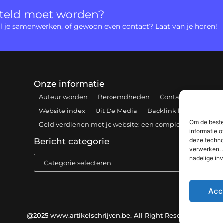
rteld moet worden?
 wil je samenwerken, of gewoon even contact? Laat van je horen!
Onze informatie
Auteur worden
Beroemdheden
Contact
Cookiebe
Website index
Uit De Media
Backlink kopen: hoe e
Om de beste
Geld verdienen met je website: een complete gids voor 
informatie o
deze techno
Bericht categorie
verwerken. 
nadelige in
Acc
@2025 www.artikelschrijven.be. All Right Reserved.​