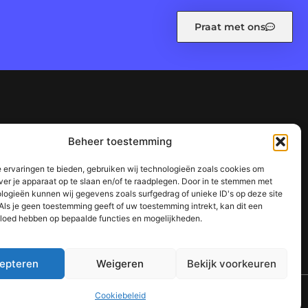
Praat met ons
leid (EU)
Ons team
Over ons
Referenties
Beheer toestemming
n waarom het jouw website kan laten groeien
 ervaringen te bieden, gebruiken wij technologieën zoals cookies om
succes
ver je apparaat op te slaan en/of te raadplegen. Door in te stemmen met
logieën kunnen wij gegevens zoals surfgedrag of unieke ID's op deze site
Als je geen toestemming geeft of uw toestemming intrekt, kan dit een
vloed hebben op bepaalde functies en mogelijkheden.
epteren
Weigeren
Bekijk voorkeuren
TOP
Cookiebeleid