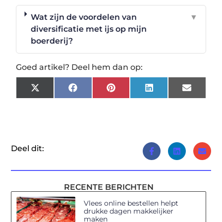
Wat zijn de voordelen van
▼
diversificatie met ijs op mijn
boerderij?
Goed artikel? Deel hem dan op:
X
Facebook
Pinterest
LinkedIn
Email
(Twitter)
Deel dit:
RECENTE BERICHTEN
Vlees online bestellen helpt
drukke dagen makkelijker
maken