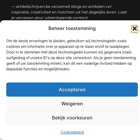
— artikelschrijven.be verzamelt blogs en artikelen vol
inspiratie, creativiteit en inzichten uit het dagelijks leven. Laat
je verrassen door uiteenlopende content.
Beheer toestemming
Onze
Bericht categorie
informatie
Om de beste ervaringen te bieden, gebruiken wij technologieën zoals
cookies om informatie over je apparaat op te slaan en/of te raadplegen.
Backlink kopen: hoe en waarom het jouw website kan laten groeien
Geld verdienen met je website: een complete gids voor succes
Door in te stemmen met deze technologieën kunnen wij gegevens zoals
surfgedrag of unieke ID's op deze site verwerken. Als je geen toestemming
geeft of uw toestemming intrekt, kan dit een nadelige invloed hebben op
bepaalde functies en mogelijkheden.
@2025 www.artikelschrijven.be. All Right Reserved.​
Accepteren
Weigeren
Bekijk voorkeuren
Cookiebeleid