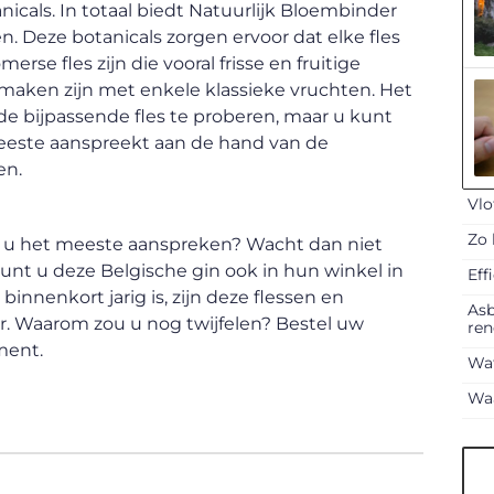
tanicals. In totaal biedt Natuurlijk Bloembinder
n. Deze botanicals zorgen ervoor dat elke fles
se fles zijn die vooral frisse en fruitige
 smaken zijn met enkele klassieke vruchten. Het
 de bijpassende fles te proberen, maar u kunt
meeste aanspreekt aan de hand van de
en.
Vlo
Zo 
s u het meeste aanspreken? Wacht dan niet
kunt u deze Belgische gin ook in hun winkel in
Eff
innenkort jarig is, zijn deze flessen en
Asb
ur. Waarom zou u nog twijfelen? Bestel uw
ren
ment.
Wat
Waa