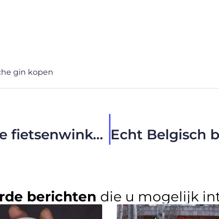
che gin kopen
Ontdek Revel Bikes in deze fietsenwinkel in Erpe-Mere
rde berichten
die u mogelijk in