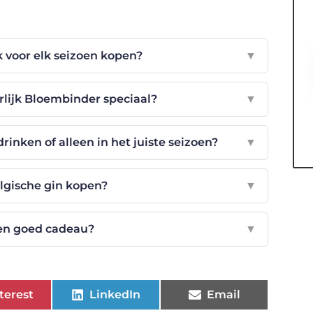
k voor elk seizoen kopen?
▼
lijk Bloembinder speciaal?
▼
drinken of alleen in het juiste seizoen?
▼
lgische gin kopen?
▼
een goed cadeau?
▼
terest
LinkedIn
Email