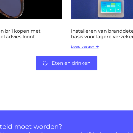
 bril kopen met
Installeren van branddete
el advies loont
basis voor lagere verzeker
Lees verder ➜
Eten en drinken
rteld moet worden?