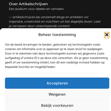
Over Artikelschrijven
Een podium voor ideeën en verhalen.
— artikelschrijven.be verzamelt blogs en artikelen vol
inspiratie, creativiteit en inzichten uit het dagelijks leven. Laat
je verrassen door uiteenlopende content.
Beheer toestemming
Onze
Bericht categorie
informatie
Om de beste ervaringen te bieden, gebruiken wij technologieën zoals
cookies om informatie over je apparaat op te slaan en/of te raadplegen.
Backlink kopen: hoe en waarom het jouw website kan laten groeien
Geld verdienen met je website: een complete gids voor succes
Door in te stemmen met deze technologieën kunnen wij gegevens zoals
surfgedrag of unieke ID's op deze site verwerken. Als je geen toestemming
geeft of uw toestemming intrekt, kan dit een nadelige invloed hebben op
bepaalde functies en mogelijkheden.
@2025 www.artikelschrijven.be. All Right Reserved.​
Accepteren
Weigeren
Bekijk voorkeuren