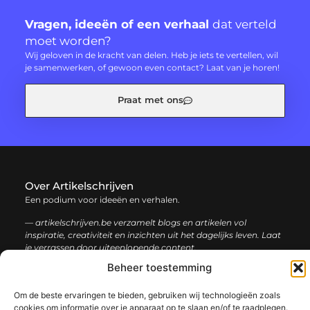
Vragen, ideeën of een verhaal
dat verteld
moet worden?
Wij geloven in de kracht van delen. Heb je iets te vertellen, wil
je samenwerken, of gewoon even contact? Laat van je horen!
Praat met ons
Over Artikelschrijven
Een podium voor ideeën en verhalen.
— artikelschrijven.be verzamelt blogs en artikelen vol
inspiratie, creativiteit en inzichten uit het dagelijks leven. Laat
je verrassen door uiteenlopende content.
Beheer toestemming
Onze
Bericht categorie
Om de beste ervaringen te bieden, gebruiken wij technologieën zoals
informatie
cookies om informatie over je apparaat op te slaan en/of te raadplegen.