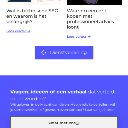
Wat is technische SEO
Waarom een bril
en waarom is het
kopen met
belangrijk?
professioneel advies
loont
Lees verder ➜
Lees verder ➜
Dienstverlening
Vragen, ideeën of een verhaal
dat verteld
moet worden?
Wij geloven in de kracht van delen. Heb je iets te vertellen, wil
je samenwerken, of gewoon even contact? Laat van je horen!
Praat met ons