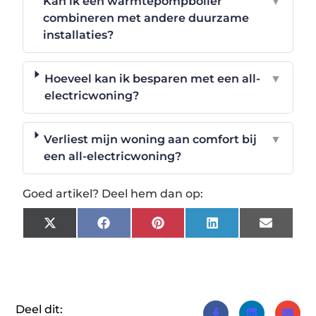
Kan ik een warmtepompboiler
▼
combineren met andere duurzame
installaties?
Hoeveel kan ik besparen met een all-
▼
electricwoning?
Verliest mijn woning aan comfort bij
▼
een all-electricwoning?
Goed artikel? Deel hem dan op:
X
Facebook
Pinterest
LinkedIn
Email
(Twitter)
Deel dit: