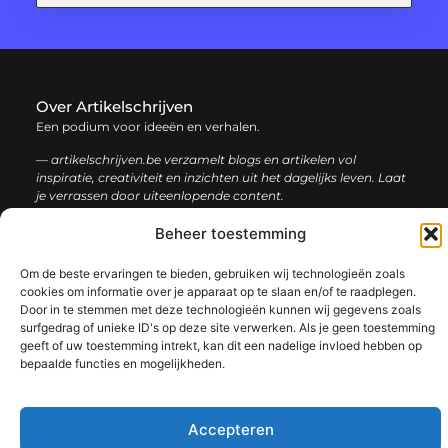
Over Artikelschrijven
Een podium voor ideeën en verhalen.
— artikelschrijven.be verzamelt blogs en artikelen vol
inspiratie, creativiteit en inzichten uit het dagelijks leven. Laat
je verrassen door uiteenlopende content.
Beheer toestemming
Onze
Bericht categorie
informatie
Om de beste ervaringen te bieden, gebruiken wij technologieën zoals
cookies om informatie over je apparaat op te slaan en/of te raadplegen.
Backlink kopen: hoe en waarom het jouw website kan laten groeien
Geld verdienen met je website: een complete gids voor succes
Door in te stemmen met deze technologieën kunnen wij gegevens zoals
surfgedrag of unieke ID's op deze site verwerken. Als je geen toestemming
geeft of uw toestemming intrekt, kan dit een nadelige invloed hebben op
bepaalde functies en mogelijkheden.
@2025 www.artikelschrijven.be. All Right Reserved.​
Accepteren