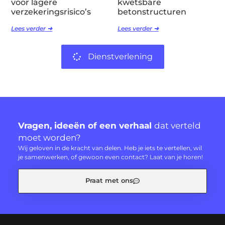
voor lagere
kwetsbare
verzekeringsrisico’s
betonstructuren
Lees verder ➜
Lees verder ➜
Dienstverlening
Vragen, ideeën of een verhaal
dat verteld
moet worden?
Wij geloven in de kracht van delen. Heb je iets te vertellen, wil
je samenwerken, of gewoon even contact? Laat van je horen!
Praat met ons