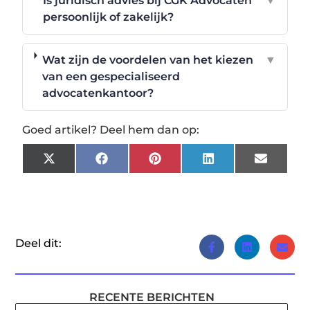
Is juridisch advies bij CGK Advocaten
▼
persoonlijk of zakelijk?
Wat zijn de voordelen van het kiezen
▼
van een gespecialiseerd
advocatenkantoor?
Goed artikel? Deel hem dan op:
X
Facebook
Pinterest
LinkedIn
Email
(Twitter)
Deel dit:
RECENTE BERICHTEN