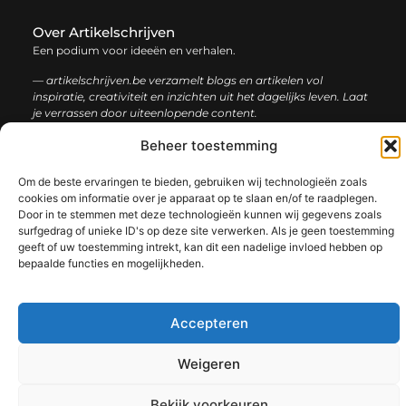
Over Artikelschrijven
Een podium voor ideeën en verhalen.
— artikelschrijven.be verzamelt blogs en artikelen vol
inspiratie, creativiteit en inzichten uit het dagelijks leven. Laat
je verrassen door uiteenlopende content.
Beheer toestemming
Onze
Bericht categorie
informatie
Om de beste ervaringen te bieden, gebruiken wij technologieën zoals
cookies om informatie over je apparaat op te slaan en/of te raadplegen.
Backlink kopen: hoe en waarom het jouw website kan laten groeien
Geld verdienen met je website: een complete gids voor succes
Door in te stemmen met deze technologieën kunnen wij gegevens zoals
surfgedrag of unieke ID's op deze site verwerken. Als je geen toestemming
geeft of uw toestemming intrekt, kan dit een nadelige invloed hebben op
bepaalde functies en mogelijkheden.
@2025 www.artikelschrijven.be. All Right Reserved.​
Accepteren
Weigeren
Bekijk voorkeuren