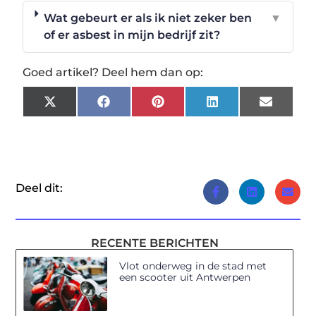
Wat gebeurt er als ik niet zeker ben
▼
of er asbest in mijn bedrijf zit?
Goed artikel? Deel hem dan op:
X
Facebook
Pinterest
LinkedIn
Email
(Twitter)
Deel dit:
RECENTE BERICHTEN
Vlot onderweg in de stad met
een scooter uit Antwerpen