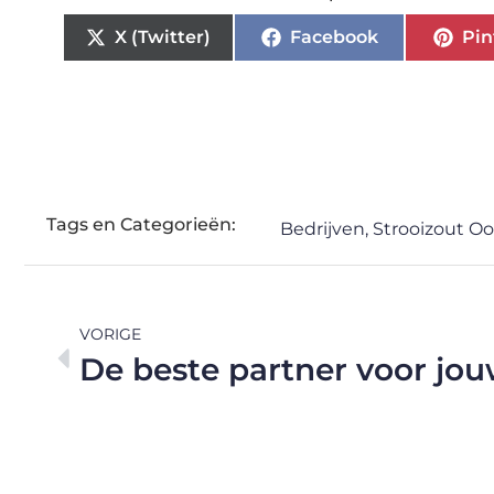
X (Twitter)
Facebook
Pin
Tags en Categorieën:
Bedrijven
,
Strooizout O
VORIGE