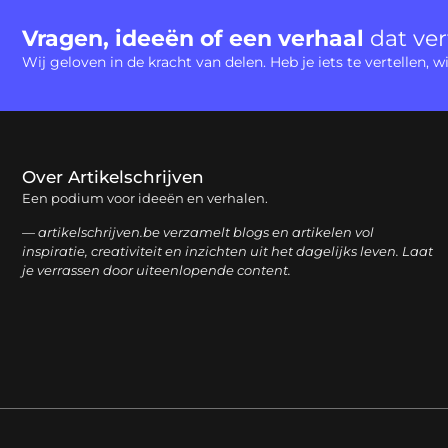
Vragen, ideeën of een verhaal
dat ve
Wij geloven in de kracht van delen. Heb je iets te vertellen,
Over Artikelschrijven
Een podium voor ideeën en verhalen.
— artikelschrijven.be verzamelt blogs en artikelen vol
inspiratie, creativiteit en inzichten uit het dagelijks leven. Laat
je verrassen door uiteenlopende content.