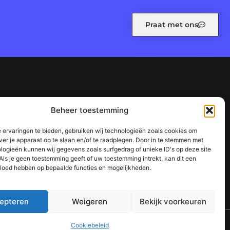
Praat met ons
leid (EU)
Ons team
Over ons
Referenties
Beheer toestemming
n waarom het jouw website kan laten groeien
 ervaringen te bieden, gebruiken wij technologieën zoals cookies om
succes
ver je apparaat op te slaan en/of te raadplegen. Door in te stemmen met
logieën kunnen wij gegevens zoals surfgedrag of unieke ID's op deze site
Als je geen toestemming geeft of uw toestemming intrekt, kan dit een
vloed hebben op bepaalde functies en mogelijkheden.
epteren
Weigeren
Bekijk voorkeuren
TOP
Cookiebeleid