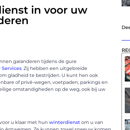
ienst in voor uw
nderen
Dee
RE
unnen garanderen tijdens de gure
 Services
. Zij hebben een uitgebreide
 om gladheid te bestrijden. U kunt hen ook
nbare of privé-wegen, voetpaden, parkings en
 veilige omstandigheden op de weg, ook bij uw
 voor u klaar met hun
winterdienst
om u van
regio Antwerpen. Ze kunnen zowel sneeuw komen