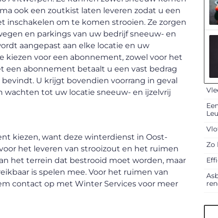
irma ook een zoutkist laten leveren zodat u een
et inschakelen om te komen strooien. Ze zorgen
swegen en parkings van uw bedrijf sneeuw- en
e wordt aangepast aan elke locatie en uw
 te kiezen voor een abonnement, zowel voor het
et een abonnement betaalt u een vast bedrag
 bevindt. U krijgt bovendien voorrang in geval
Vle
n wachten tot uw locatie sneeuw- en ijzelvrij
Een
Le
Vlo
nt kiezen, want deze winterdienst in Oost-
Zo 
voor het leveren van strooizout en het ruimen
Eff
van het terrein dat bestrooid moet worden, maar
reikbaar is spelen mee. Voor het ruimen van
Asb
ren
em contact op met Winter Services voor meer