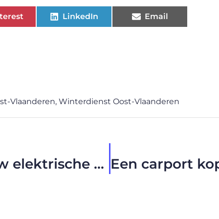
terest
LinkedIn
Email
ost-Vlaanderen
,
Winterdienst Oost-Vlaanderen
De beste partner voor jouw elektrische materialen