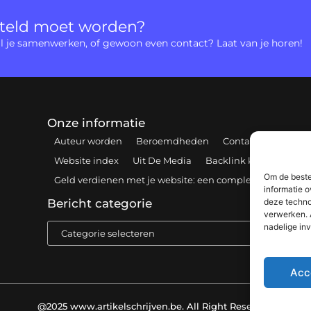
rteld moet worden?
 wil je samenwerken, of gewoon even contact? Laat van je horen!
Onze informatie
Auteur worden
Beroemdheden
Contact
Cookiebe
Website index
Uit De Media
Backlink kopen: hoe e
Om de beste
Geld verdienen met je website: een complete gids voor 
informatie o
deze techno
Bericht categorie
verwerken. 
nadelige in
Acc
@2025 www.artikelschrijven.be. All Right Reserved.​