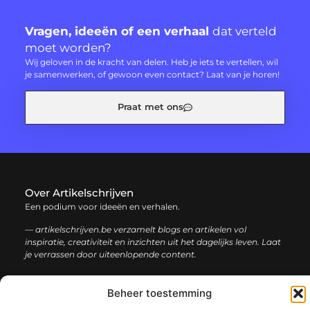
Vragen, ideeën of een verhaal
dat verteld
moet worden?
Wij geloven in de kracht van delen. Heb je iets te vertellen, wil
je samenwerken, of gewoon even contact? Laat van je horen!
Praat met ons
Over Artikelschrijven
Een podium voor ideeën en verhalen.
— artikelschrijven.be verzamelt blogs en artikelen vol
inspiratie, creativiteit en inzichten uit het dagelijks leven. Laat
je verrassen door uiteenlopende content.
Onze
Beheer toestemming
Bericht categorie
informatie