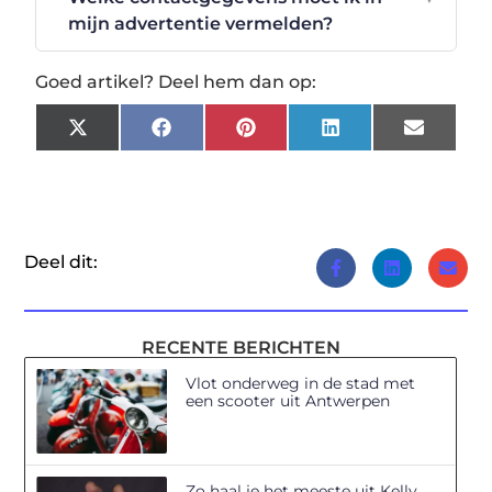
mijn advertentie vermelden?
Goed artikel? Deel hem dan op:
X
Facebook
Pinterest
LinkedIn
Email
(Twitter)
Deel dit:
RECENTE BERICHTEN
Vlot onderweg in de stad met
een scooter uit Antwerpen
Zo haal je het meeste uit Kelly