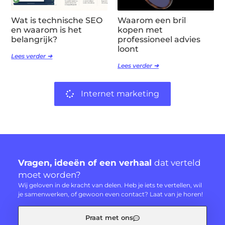
Wat is technische SEO
Waarom een bril
en waarom is het
kopen met
belangrijk?
professioneel advies
loont
Lees verder ➜
Lees verder ➜
Internet marketing
Vragen, ideeën of een verhaal
dat verteld
moet worden?
Wij geloven in de kracht van delen. Heb je iets te vertellen, wil
je samenwerken, of gewoon even contact? Laat van je horen!
Praat met ons