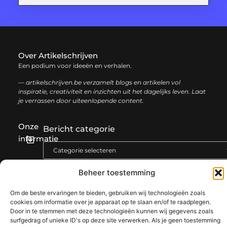
Over Artikelschrijven
Een podium voor ideeën en verhalen.
— artikelschrijven.be verzamelt blogs en artikelen vol
inspiratie, creativiteit en inzichten uit het dagelijks leven. Laat
je verrassen door uiteenlopende content.
Onze
Bericht categorie
informatie
Backlink kopen: hoe en waarom het jouw website kan laten groeien
Geld verdienen met je website: een complete gids voor succes
Beheer toestemming
Om de beste ervaringen te bieden, gebruiken wij technologieën zoals
@2025 www.artikelschrijven.be. All Right Reserved.​
cookies om informatie over je apparaat op te slaan en/of te raadplegen.
Door in te stemmen met deze technologieën kunnen wij gegevens zoals
surfgedrag of unieke ID's op deze site verwerken. Als je geen toestemming