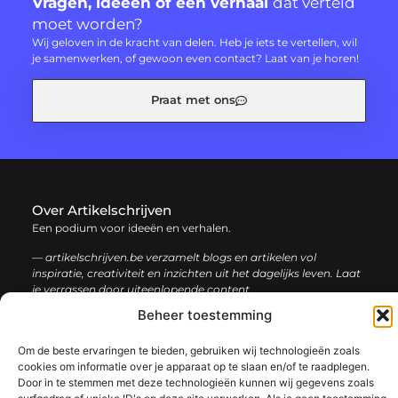
Vragen, ideeën of een verhaal
dat verteld
moet worden?
Wij geloven in de kracht van delen. Heb je iets te vertellen, wil
je samenwerken, of gewoon even contact? Laat van je horen!
Praat met ons
Over Artikelschrijven
Een podium voor ideeën en verhalen.
— artikelschrijven.be verzamelt blogs en artikelen vol
inspiratie, creativiteit en inzichten uit het dagelijks leven. Laat
je verrassen door uiteenlopende content.
Beheer toestemming
Onze
Bericht categorie
Om de beste ervaringen te bieden, gebruiken wij technologieën zoals
informatie
cookies om informatie over je apparaat op te slaan en/of te raadplegen.
Door in te stemmen met deze technologieën kunnen wij gegevens zoals
Backlink kopen: hoe en waarom het jouw website kan laten groeien
Geld verdienen met je website: een complete gids voor succes