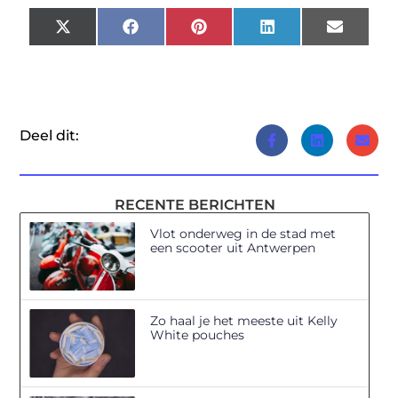
X
Facebook
Pinterest
LinkedIn
Email
(Twitter)
Deel dit:
RECENTE BERICHTEN
Vlot onderweg in de stad met
een scooter uit Antwerpen
Zo haal je het meeste uit Kelly
White pouches